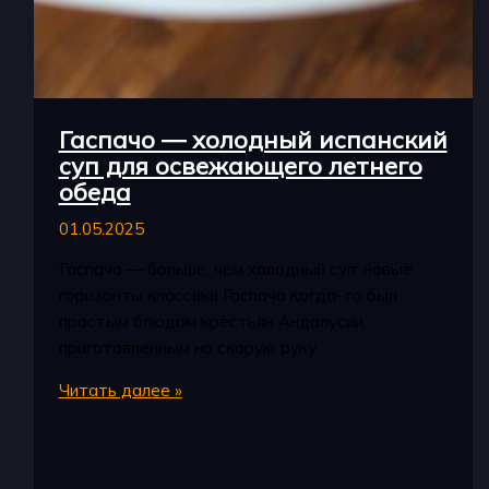
Гаспачо — холодный испанский
суп для освежающего летнего
обеда
01.05.2025
Гаспачо — больше, чем холодный суп: новые
горизонты классики Гаспачо когда-то был
простым блюдом крестьян Андалусии,
приготовленным на скорую руку
Гаспачо
Читать далее »
—
холодный
испанский