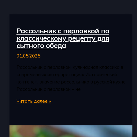
Рассольник с перловкой по
классическому рецепту для
сытного обеда
01.05.2025
Рассольник с перловкой: кулинарная классика в
современных интерпретациях Исторический
контекст: значение рассольника в русской кухне
Рассольник с перловкой – не
Рассольник
Читать далее »
с
перловкой
по
классическому