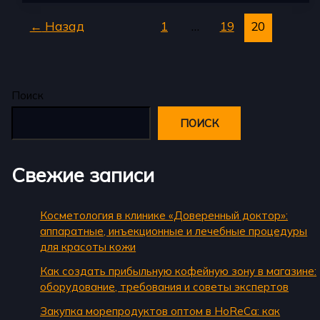
суп
для
←
Назад
1
…
19
20
освежающего
летнего
обеда
Поиск
ПОИСК
Свежие записи
Косметология в клинике «Доверенный доктор»:
аппаратные, инъекционные и лечебные процедуры
для красоты кожи
Как создать прибыльную кофейную зону в магазине:
оборудование, требования и советы экспертов
Закупка морепродуктов оптом в HoReCa: как