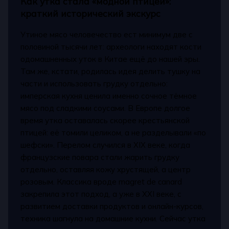
Как утка стала «модной птицей»:
краткий исторический экскурс
Утиное мясо человечество ест минимум две с
половиной тысячи лет: археологи находят кости
одомашненных уток в Китае ещё до нашей эры.
Там же, кстати, родилась идея делить тушку на
части и использовать грудку отдельно:
имперская кухня ценила именно сочное тёмное
мясо под сладкими соусами. В Европе долгое
время утка оставалась скорее крестьянской
птицей: её томили целиком, а не разделывали «по
шефски». Перелом случился в XIX веке, когда
французские повара стали жарить грудку
отдельно, оставляя кожу хрустящей, а центр
розовым. Классика вроде magret de canard
закрепила этот подход, а уже в XXI веке, с
развитием доставки продуктов и онлайн-курсов,
техника шагнула на домашние кухни. Сейчас утка