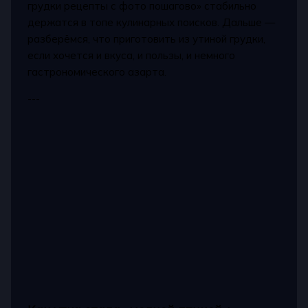
грудки рецепты с фото пошагово» стабильно
держатся в топе кулинарных поисков. Дальше —
разберёмся, что приготовить из утиной грудки,
если хочется и вкуса, и пользы, и немного
гастрономического азарта.
---