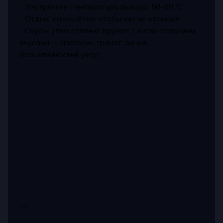
- Внутренняя температура выхода: 58–60 °C
- Отдых: на решётке, чтобы низ не отсырел
- Соусы: утка отлично дружит с кисло-сладкими
вкусами — апельсин, гранат, вишня,
бальзамический уксус
---