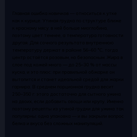
Главная ошибка новичков — относиться к утке
как к курице. Утиная грудка по структуре ближе
к красному мясу: в ней больше миоглобина,
поэтому цвет темнее, а температура готовности
другая. Для сочного результата внутреннюю
температуру держат в районе 56–60 °C, тогда
центр остаётся розовым, но безопасным. Жира в
слое под кожей много — до 25–30 % от массы
куска, и это плюс: при правильной обжарке он
вытопится и станет идеальной средой для жарки
гарнира. В среднем порционная грудка весит
250–350 г: этого достаточно для сытного ужина
на двоих, если добавить овощи или крупу. Именно
поэтому рецепты из утиной грудки для ужина так
популярны: одна упаковка — и вы закрыли вопрос
белка и вкуса без сложных манипуляций.