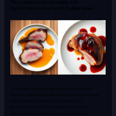
Пять практических идей, что
приготовить из утиной грудки дома
1. Розовая грудка с апельсиновым соусом.
Классика французской кухни, адаптированная
под домашнюю плиту: обжариваем по
ресторанной схеме, запекаем пару минут,
деглазируем сковороду соком апельсина,