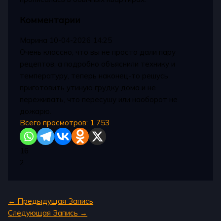
Комментарии
Марина
10-04-2026 14:25
Очень классно, что вы не просто дали пару
рецептов, а подробно объяснили технику и
температуру, теперь наконец-то решусь
приготовить утиную грудку дома и не
переживать, что пересушу или наоборот не
дожарю.
Всего просмотров:
1 753
16
2
←
Предыдущая Запись
Следующая Запись
→