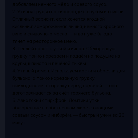
добавляем немного мёда и соевого соуса.
2. Утиная грудка на сковороде с соусом из вишни.
Отличный вариант, если хочется ягодной
кислинки: замороженная вишня, немного красного
вина и сливочного масла — и вот уже блюдо
тянет на ресторанное меню.
3. Тёплый салат с уткой и киноа. Обжаренную
грудку тонко нарезаем и подаём на подушке из
крупы, шпината и печёной тыквы.
4. Утиный рамён. Используем кости и обрезки для
бульона, а тонко нарезанную грудку
выкладываем в тарелку перед подачей — она
доготавливается за счёт горячего бульона.
5. Азиатский стир-фрай. Ломтики утки,
обжаренные в собственном жире с овощами,
соевым соусом и имбирём, — быстрый ужин за 20
минут.
---