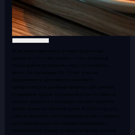
Если дома завалялась утинуя грудка и вы
думаете, что с ней делать, — это отличный
повод выйти за пределы «просто пожарить
мясо». За последние 10–15 лет утка из
праздничного запечённого монолита
превратилась в удобный «формат для ужина»:
отдельные грудки, которые быстро готовятся,
хорошо хранятся и выглядят как ресторанное
блюдо даже на обычной кухне. В 2025 году это
уже не экзотика: сети супермаркетов и сервисы
доставки продуктов спокойно предлагают
охлаждённую грудку, а запросы вроде «утиной