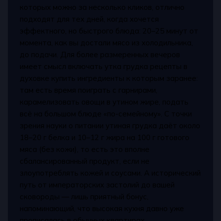
которых можно за несколько кликов, отлично
подходят для тех дней, когда хочется
эффектного, но быстрого блюда: 20–25 минут от
момента, как вы достали мясо из холодильника,
до подачи. Для более размеренных вечеров
имеет смысл включать утка грудка рецепты в
духовке купить ингредиенты к которым заранее:
там есть время поиграть с гарнирами,
карамелизовать овощи в утином жире, подать
всё на большом блюде «по-семейному». С точки
зрения науки о питании утиная грудка даёт около
18–20 г белка и 10–12 г жира на 100 г готового
мяса (без кожи), то есть это вполне
сбалансированный продукт, если не
злоупотреблять кожей и соусами. А исторический
путь от императорских застолий до вашей
сковороды — лишь приятный бонус,
напоминающий, что высокая кухня давно уже
прописалась в обычных квартирах.