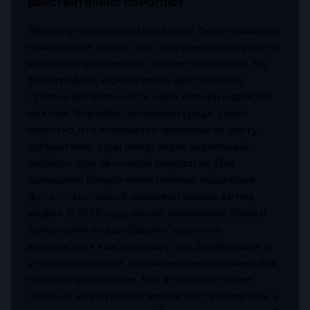
действительно помогают
Фраза «утиной грудки рецепты с фото пошагово»
появилась не просто так: визуальный контроль на
каждом этапе снижает количество ошибок. На
фотографиях хорошо видно цвет корочки,
степень вытопленности жира, размер надрезов
на коже. В профессиональной среде давно
известно, что восприятие прожарки по цвету
субъективно: один повар видит «идеальный
medium», другой — «ещё сыровато». Для
домашнего повара качественные пошаговые
фото — это способ «позаимствовать взгляд
шефа». В 2025 году многие кулинарные блоги и
приложения уже добавляют короткие
видеопетли к каждому шагу: как должна шипеть
утка на сковороде, как именно она пружинит под
пальцем при нажатии. Всё это делает даже
сложные на вид блюда вполне доступными тем, у