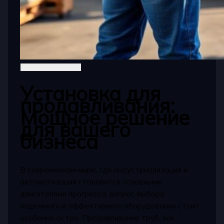
Установка для
продавливания:
Мощное решение
для вашего
бизнеса
В современном мире, где индустриализация и
автоматизация становятся основными
двигателями прогресса, вопрос выбора
надежного и эффективного оборудования стоит
особенно остро. Продавливание труб, как