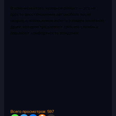
В конечном итоге, кузовной ремонт — это не
просто восстановление автомобиля после
аварии, а полноценная забота о вашем железном
друге, которая продлевает срок его службы и
повышает комфортность вождения.
Всего просмотров:
597