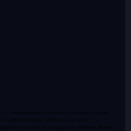
то с характерной слоистой структурой и крем,
о для Наполеона готовится из муки,
жидкости (чаще всего воды или сметаны). Важно