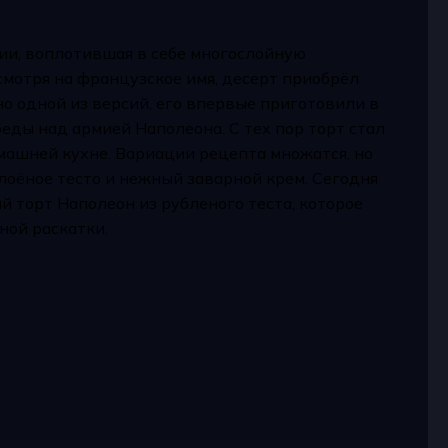
рии, воплотившая в себе многослойную
мотря на французское имя, десерт приобрёл
но одной из версий, его впервые приготовили в
беды над армией Наполеона. С тех пор торт стал
машней кухне. Вариации рецепта множатся, но
оёное тесто и нежный заварной крем. Сегодня
 торт Наполеон из рубленого теста, которое
ной раскатки.