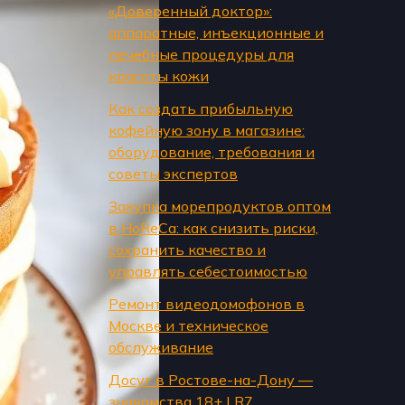
«Доверенный доктор»:
аппаратные, инъекционные и
лечебные процедуры для
красоты кожи
Как создать прибыльную
кофейную зону в магазине:
оборудование, требования и
советы экспертов
Закупка морепродуктов оптом
в HoReCa: как снизить риски,
сохранить качество и
управлять себестоимостью
Ремонт видеодомофонов в
Москве и техническое
обслуживание
Досуг в Ростове-на-Дону —
знакомства 18+ | R7