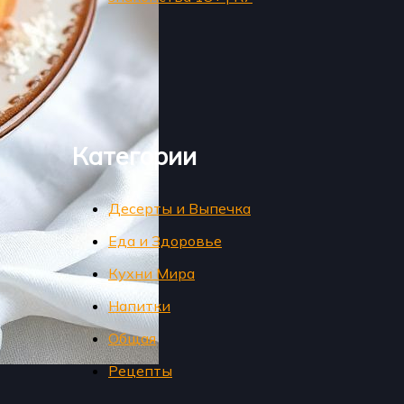
Категории
Десерты и Выпечка
Еда и Здоровье
Кухни Мира
Напитки
Общая
Рецепты