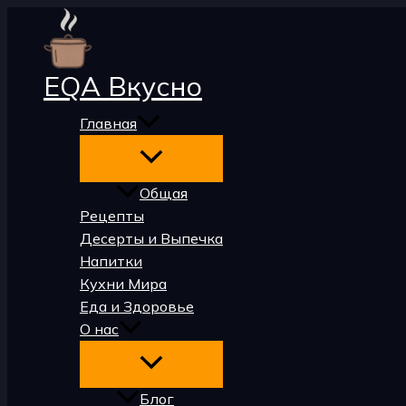
Перейти
к
содержимому
EQA Вкусно
Главная
Общая
Рецепты
Десерты и Выпечка
Напитки
Кухни Мира
Еда и Здоровье
О нас
Блог