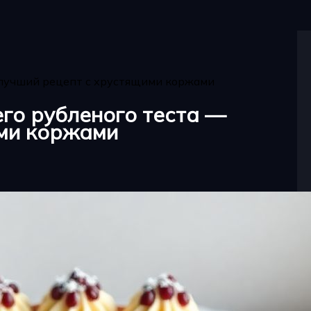
 лучший рецепт с хрустящими коржами
го рубленого теста —
ими коржами