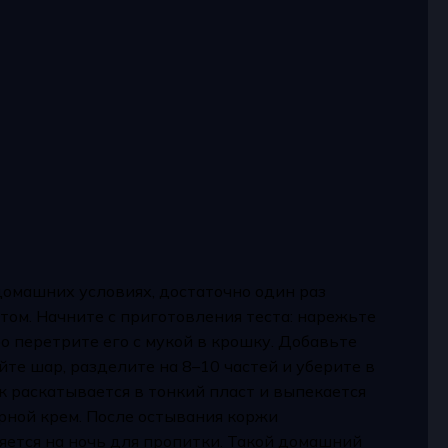
домашних условиях, достаточно один раз
том. Начните с приготовления теста: нарежьте
о перетрите его с мукой в крошку. Добавьте
йте шар, разделите на 8–10 частей и уберите в
к раскатывается в тонкий пласт и выпекается
рной крем. После остывания коржи
яется на ночь для пропитки. Такой домашний