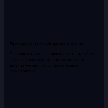
Преимущества зубных имплантов
При рассмотрении вопроса имплантации зубов,
важно упомянуть ее преимущества перед
другими методами восстановительной
стоматологии: