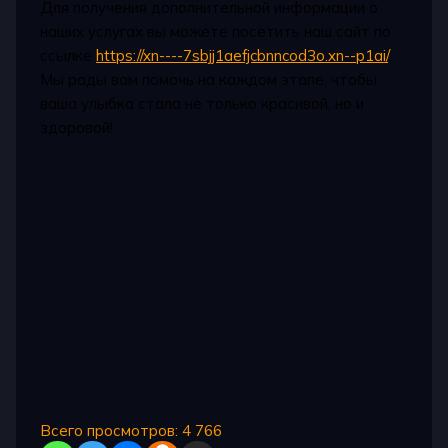
Для получения дополнительной информации о
наших услугах вы можете посетить наш сайт по
ссылке
https://xn----7sbjj1aefjcbnncod3o.xn--p1ai/
.
Мы рады вам помочь на каждом этапе, чтобы
ваша улыбка стала не только красивой, но и
здоровой!
Всего просмотров:
4 766