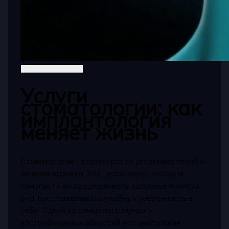
Услуги
стоматологии: как
имплантология
меняет жизнь
Стоматология - это не просто установка пломб и
лечение кариеса. Это целая наука, которая
помогает нам поддерживать здоровье полости
рта, восстанавливать улыбку и уверенность в
себе. Одной из самых популярных и
востребованных областей в стоматологии