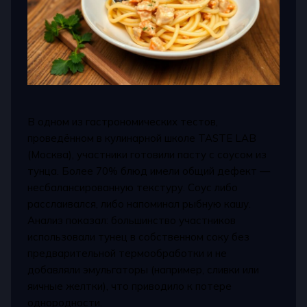
В одном из гастрономических тестов,
проведённом в кулинарной школе TASTE LAB
(Москва), участники готовили пасту с соусом из
тунца. Более 70% блюд имели общий дефект —
несбалансированную текстуру. Соус либо
расслаивался, либо напоминал рыбную кашу.
Анализ показал: большинство участников
использовали тунец в собственном соку без
предварительной термообработки и не
добавляли эмульгаторы (например, сливки или
яичные желтки), что приводило к потере
однородности.