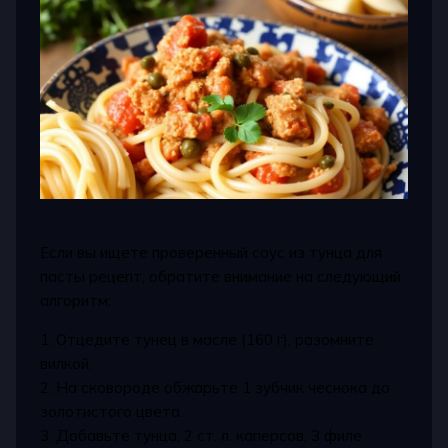
Если вы ищете проверенный соус из тунца для
пасты рецепт, обратите внимание на следующий
алгоритм:
1. Отцедите тунец в масле (160 г), разомните
вилкой.
2. На сковороде обжарьте 1 зубчик чеснока до
золотистого цвета.
3. Добавьте тунца, 2 ст. л. каперсов, 3 филе