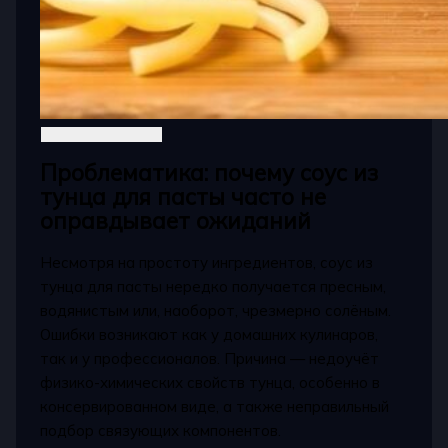
Проблематика: почему соус из
тунца для пасты часто не
оправдывает ожиданий
Несмотря на простоту ингредиентов, соус из
тунца для пасты нередко получается пресным,
водянистым или, наоборот, чрезмерно солёным.
Ошибки возникают как у домашних кулинаров,
так и у профессионалов. Причина — недоучёт
физико-химических свойств тунца, особенно в
консервированном виде, а также неправильный
подбор связующих компонентов.