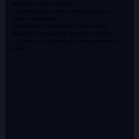
анчоусов, тушите 2 минуты.
4. Влейте 100 мл сливок 20% и 50 мл воды от
пасты, перемешайте.
5. Выложите готовую пасту (спагетти или
фузилли), перемешайте, прогрейте 1 минуту.
6. Добавьте чёрный перец и немного лимонной
цедры.