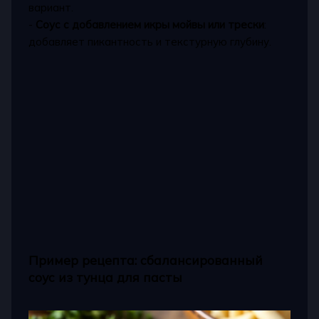
вариант.
-
Соус с добавлением икры мойвы или трески
:
добавляет пикантность и текстурную глубину.
Пример рецепта: сбалансированный
соус из тунца для пасты