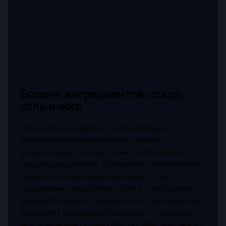
Баланс ингредиентов: сахар,
соль и жир
Хотя сахар и не является обязательным
компонентом, он значительно ускоряет
ферментацию, так как служит питательной
средой для дрожжей. Однако его избыток может
привести к торможению активности: при
содержании сахара более 10% от массы муки
дрожжи начинают «задыхаться». Соль, напротив,
замедляет бродильные процессы, но улучшает
вкус и укрепляет структуру глютена. Жир (масло,