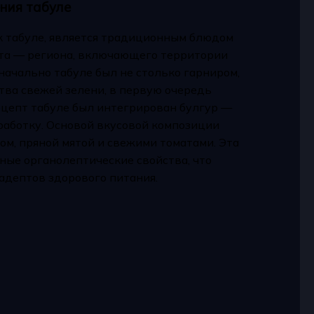
ния табуле
ак табуле, является традиционным блюдом
та — региона, включающего территории
начально табуле был не столько гарниром,
тва свежей зелени, в первую очередь
ецепт табуле был интегрирован булгур —
аботку. Основой вкусовой композиции
м, пряной мятой и свежими томатами. Эта
ые органолептические свойства, что
адептов здорового питания.