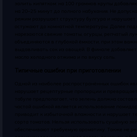
залить кипятком: на 100 граммов крупы добавля
на 20–25 минут до полного набухания. Не допуск
режим разрушает структуру булгура и нарушает 
остужают до комнатной температуры. Далее под
нарезаются свежие томаты, огурцы, репчатый лук
объединяются в глубокой ёмкости, при этом важн
выдавливать сок из овощей. В финале добавляе
масло холодного отжима и по вкусу соль.
Типичные ошибки при приготовлении
Одной из наиболее распространённых ошибок явл
нарушает рецептурные пропорции и превращает 
табуле предполагает, что зелень должна составл
частой ошибкой является использование помидо
приводит к избыточной влажности и нарушает те
сорта томатов. Нельзя использовать сушёную зе
обеспечивают требуемую ароматику. Также не ре