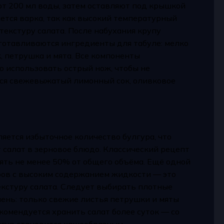
ют 200 мл воды, затем оставляют под крышкой
ается варка, так как высокий температурный
текстуру салата. После набухания крупу
готавливаются ингредиенты для табуле: мелко
, петрушка и мята. Все компоненты
о использовать острый нож, чтобы не
тся свежевыжатый лимонный сок, оливковое
яется избыточное количество булгура, что
салат в зерновое блюдо. Классический рецепт
ять не менее 50% от общего объёма. Ещё одной
ров с высоким содержанием жидкости — это
кстуру салата. Следует выбирать плотные
лень: только свежие листья петрушки и мяты
комендуется хранить салат более суток — со