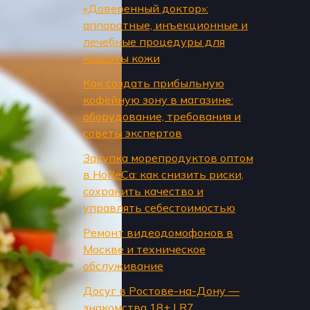
«Доверенный доктор»:
аппаратные, инъекционные и
лечебные процедуры для
красоты кожи
Как создать прибыльную
кофейную зону в магазине:
оборудование, требования и
советы экспертов
Закупка морепродуктов оптом
в HoReCa: как снизить риски,
сохранить качество и
управлять себестоимостью
Ремонт видеодомофонов в
Москве и техническое
обслуживание
Досуг в Ростове-на-Дону —
знакомства 18+ | R7