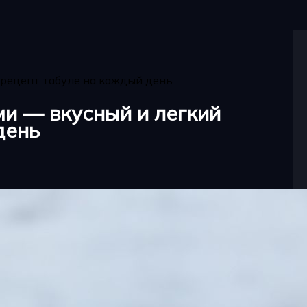
 рецепт табуле на каждый день
ми — вкусный и легкий
день