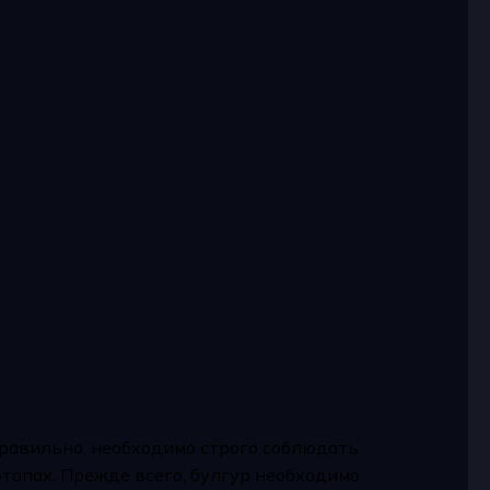
правильно, необходимо строго соблюдать
тапах. Прежде всего, булгур необходимо