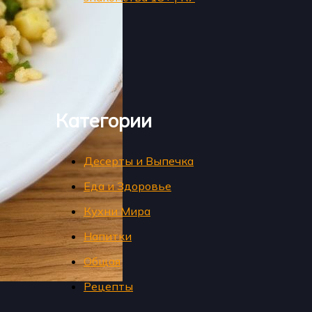
Категории
Десерты и Выпечка
Еда и Здоровье
Кухни Мира
Напитки
Общая
Рецепты