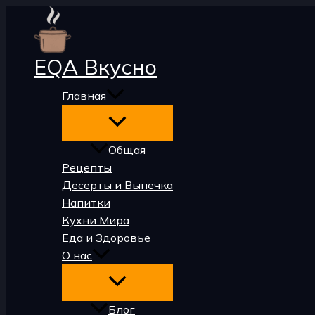
Перейти
к
содержимому
EQA Вкусно
Главная
Общая
Рецепты
Десерты и Выпечка
Напитки
Кухни Мира
Еда и Здоровье
О нас
Блог