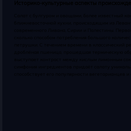
Историко-культурные аспекты происхожде
Салат с булгуром и овощами, более известный к
ближневосточной кухни, происходящим из Леван
современного Ливана, Сирии и Палестины. Перво
сколько способом потребления большого количес
петрушки. С течением времени в классический р
дроблёная пшеница, прошедшая термическую обр
выступает контраст между кислым лимонным соко
симфония ингредиентов придаёт салату уникальн
способствует его популярности вегетарианцев и 