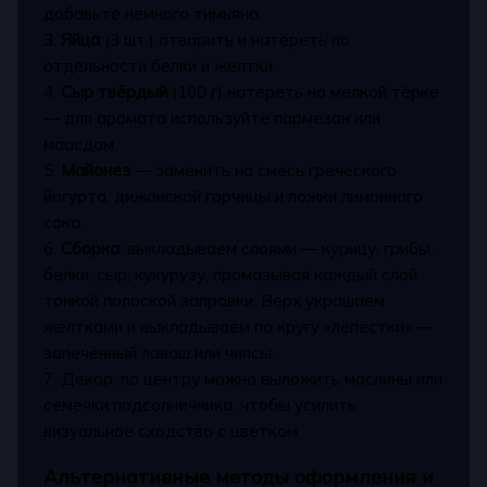
добавьте немного тимьяна.
3.
Яйца
(3 шт.) отварить и натереть по
отдельности белки и желтки.
4.
Сыр твёрдый
(100 г) натереть на мелкой тёрке
— для аромата используйте пармезан или
маасдам.
5.
Майонез
— заменить на смесь греческого
йогурта, дижонской горчицы и ложки лимонного
сока.
6.
Сборка
: выкладываем слоями — курицу, грибы,
белки, сыр, кукурузу, промазывая каждый слой
тонкой полоской заправки. Верх украшаем
желтками и выкладываем по кругу «лепестки» —
запечённый лаваш или чипсы.
7. Декор: по центру можно выложить маслины или
семечки подсолнечника, чтобы усилить
визуальное сходство с цветком.
Альтернативные методы оформления и