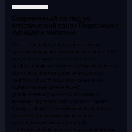
Современный взгляд на
классический салат Подсолнух с
курицей и чипсами
Салат Подсолнух давно вышел за рамки
простого украшения праздничного стола. В 2025
году он переживает второе рождение:
профессиональные повара и домашние кулинары
ищут новые формы подачи и ингредиенты,
адаптируя рецепт под современные вкусы.
Однако при всей своей внешней
привлекательности, этот салат нередко
вызывает трудности: расползается, теряет
форму, становится банальным в вкусе. В этой
статье мы разберём реальные кейсы,
проанализируем ошибки, предложим
неочевидные решения и поделимся лайфхаками,