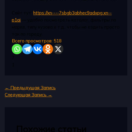
Сайт тут:
https://xn----7sbgb3abhec9adxpg.xn--
p1ai
— удобно посмотреть каталог, фильтры по
марке, типу кузова и т.д., чтобы не ездить просто
так по городу.
Всего просмотров:
518
7
1
←
Предыдущая Запись
Следующая Запись
→
Похожие статьи