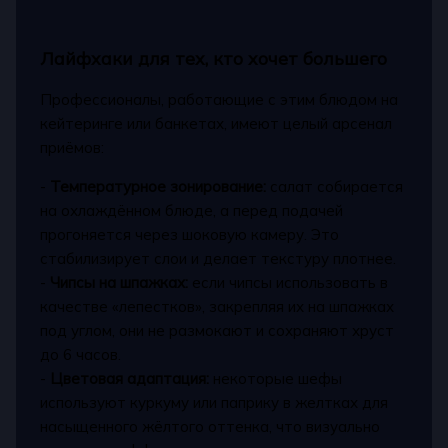
Лайфхаки для тех, кто хочет большего
Профессионалы, работающие с этим блюдом на
кейтеринге или банкетах, имеют целый арсенал
приёмов:
-
Температурное зонирование:
салат собирается
на охлаждённом блюде, а перед подачей
прогоняется через шоковую камеру. Это
стабилизирует слои и делает текстуру плотнее.
-
Чипсы на шпажках:
если чипсы использовать в
качестве «лепестков», закрепляя их на шпажках
под углом, они не размокают и сохраняют хруст
до 6 часов.
-
Цветовая адаптация:
некоторые шефы
используют куркуму или паприку в желтках для
насыщенного жёлтого оттенка, что визуально