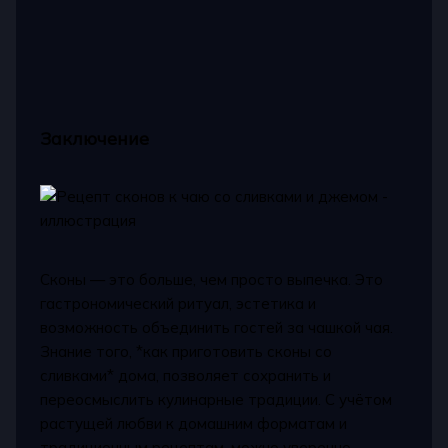
Заключение
Сконы — это больше, чем просто выпечка. Это
гастрономический ритуал, эстетика и
возможность объединить гостей за чашкой чая.
Знание того, *как приготовить сконы со
сливками* дома, позволяет сохранить и
переосмыслить кулинарные традиции. С учётом
растущей любви к домашним форматам и
традиционным рецептам, можно уверенно