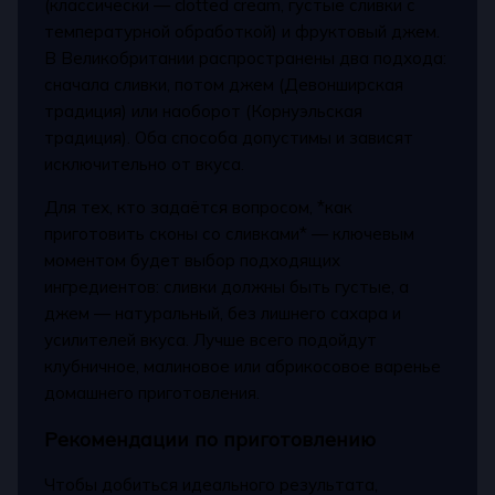
(классически — clotted cream, густые сливки с
температурной обработкой) и фруктовый джем.
В Великобритании распространены два подхода:
сначала сливки, потом джем (Девонширская
традиция) или наоборот (Корнуэльская
традиция). Оба способа допустимы и зависят
исключительно от вкуса.
Для тех, кто задаётся вопросом, *как
приготовить сконы со сливками* — ключевым
моментом будет выбор подходящих
ингредиентов: сливки должны быть густые, а
джем — натуральный, без лишнего сахара и
усилителей вкуса. Лучше всего подойдут
клубничное, малиновое или абрикосовое варенье
домашнего приготовления.
Рекомендации по приготовлению
Чтобы добиться идеального результата,