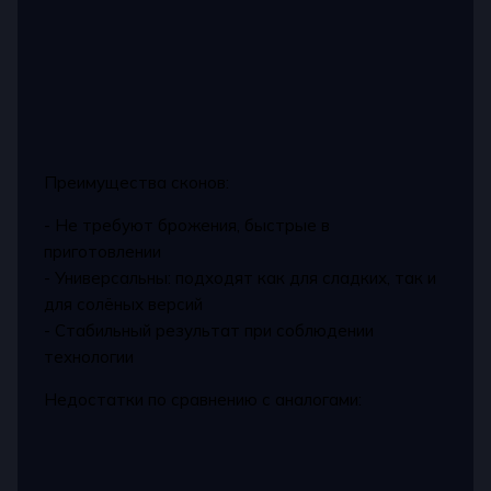
Преимущества сконов:
- Не требуют брожения, быстрые в
приготовлении
- Универсальны: подходят как для сладких, так и
для солёных версий
- Стабильный результат при соблюдении
технологии
Недостатки по сравнению с аналогами: