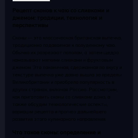
Рецепт сконов к чаю со сливками и
джемом: традиции, технология и
перспективы
Сконы — это классическая британская выпечка,
традиционно подаваемая к полуденному чаю.
Обычно их разрезают пополам, а затем щедро
намазывают мягкими сливками и фруктовым
джемом. Эта лаконичная, сдержанная по вкусу и
текстуре выпечка уже давно вышла за пределы
Великобритании и приобрела популярность в
других странах, включая Россию. Рассмотрим,
как приготовить сконы со сливками дома, а
также обсудим технологические аспекты,
вариации рецепта и прогноз дальнейшего
развития этого кулинарного направления.
Что такое сконы: определение и