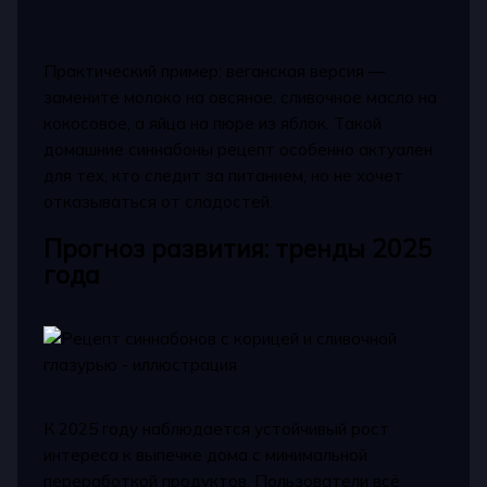
Практический пример: веганская версия —
замените молоко на овсяное, сливочное масло на
кокосовое, а яйца на пюре из яблок. Такой
домашние синнабоны рецепт особенно актуален
для тех, кто следит за питанием, но не хочет
отказываться от сладостей.
Прогноз развития: тренды 2025
года
К 2025 году наблюдается устойчивый рост
интереса к выпечке дома с минимальной
переработкой продуктов. Пользователи всё