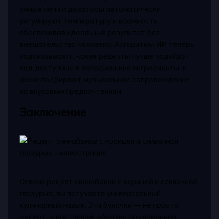
умные печи и дозаторы автоматически
регулируют температуру и влажность,
обеспечивая идеальный результат без
вмешательства человека. Алгоритмы ИИ теперь
подсказывают, какие рецепты лучше подойдут
под доступные в холодильнике ингредиенты, и
даже подбирают музыкальное сопровождение
по вкусовым предпочтениям.
Заключение
Освоив рецепт синнабонов с корицей и сливочной
глазурью, вы получаете универсальный
кулинарный навык. Эти булочки — не просто
десерт, а настоящий образец продуманной