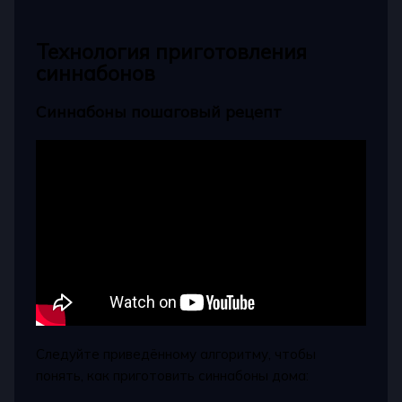
Технология приготовления
синнабонов
Синнабоны пошаговый рецепт
Следуйте приведённому алгоритму, чтобы
понять, как приготовить синнабоны дома: