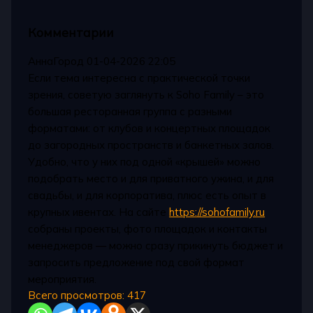
Комментарии
АннаГород
01-04-2026 22:05
Если тема интересна с практической точки
зрения, советую заглянуть к Soho Family – это
большая ресторанная группа с разными
форматами: от клубов и концертных площадок
до загородных пространств и банкетных залов.
Удобно, что у них под одной «крышей» можно
подобрать место и для приватного ужина, и для
свадьбы, и для корпоратива, плюс есть опыт в
крупных ивентах. На сайте
https://sohofamily.ru
собраны проекты, фото площадок и контакты
менеджеров — можно сразу прикинуть бюджет и
запросить предложение под свой формат
мероприятия.
Всего просмотров:
417