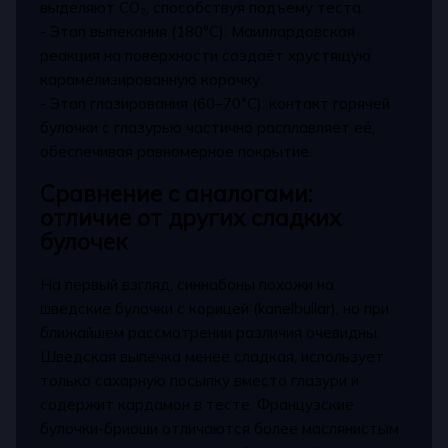
выделяют CO₂, способствуя подъему теста.
- Этап выпекания (180°C): Маиллардовская
реакция на поверхности создаёт хрустящую
карамелизированную корочку.
- Этап глазирования (60–70°C): контакт горячей
булочки с глазурью частично расплавляет её,
обеспечивая равномерное покрытие.
Сравнение с аналогами:
отличие от других сладких
булочек
На первый взгляд, синнабоны похожи на
шведские булочки с корицей (kanelbullar), но при
ближайшем рассмотрении различия очевидны.
Шведская выпечка менее сладкая, использует
только сахарную посыпку вместо глазури и
содержит кардамон в тесте. Французские
булочки-бриоши отличаются более маслянистым