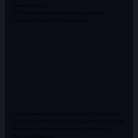
пышной массы.
10. Покройте горячие булочки сливочной
глазурью сразу после выпекания.
Такой синнабоны пошаговый рецепт позволяет
добиться нужной текстуры и аромата — булочки
получаются мягкими внутри и с золотистой
корочкой снаружи.