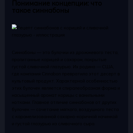
Понимание концепции: что
такое синнабоны
Синнабоны — это булочки из дрожжевого теста,
пропитанные корицей и сахаром, покрытые
густой сливочной глазурью. Их родина — США,
где компания Cinnabon превратила этот десерт в
культовый продукт. Характерной особенностью
этих булочек является спиралеобразная форма и
насыщенный аромат корицы с ванильными
нотками. Главное отличие синнабонов от других
булочек — сочетание мягкого, воздушного теста
с карамелизованной сахарно-коричной начинкой
и густой глазурью из сливочного сыра.