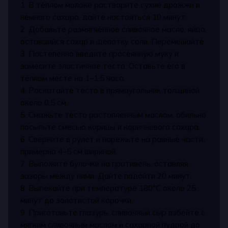
1. В тёплом молоке растворите сухие дрожжи и
немного сахара, дайте настояться 10 минут.
2. Добавьте размягчённое сливочное масло, яйца,
оставшийся сахар и щепотку соли. Перемешайте.
3. Постепенно введите просеянную муку и
замесите эластичное тесто. Оставьте его в
тёплом месте на 1–1,5 часа.
4. Раскатайте тесто в прямоугольник толщиной
около 0,5 см.
5. Смажьте тесто растопленным маслом, обильно
посыпьте смесью корицы и коричневого сахара.
6. Сверните в рулет и нарежьте на равные части,
примерно 4–5 см шириной.
7. Выложите булочки на противень, оставляя
зазоры между ними. Дайте подойти 20 минут.
8. Выпекайте при температуре 180°C около 25
минут до золотистой корочки.
9. Приготовьте глазурь: сливочный сыр взбейте с
мягким сливочным маслом и сахарной пудрой до