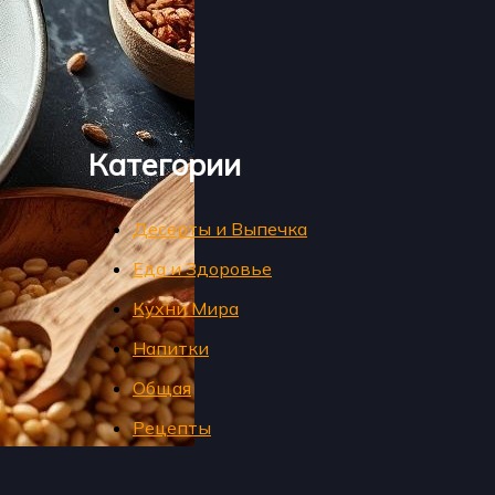
Категории
Десерты и Выпечка
Еда и Здоровье
Кухни Мира
Напитки
Общая
Рецепты