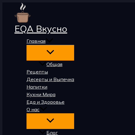
Перейти
к
содержимому
EQA Вкусно
Главная
Общая
Рецепты
Десерты и Выпечка
Напитки
Кухни Мира
Еда и Здоровье
О нас
Блог