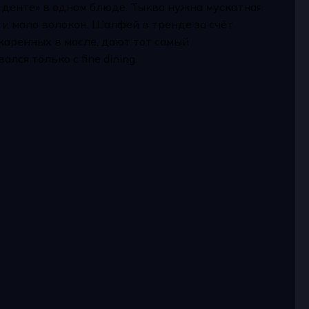
 денте» в одном блюде. Тыква нужна мускатная
 и мало волокон. Шалфей в тренде за счёт
жаренных в масле, дают тот самый
ся только с fine dining.