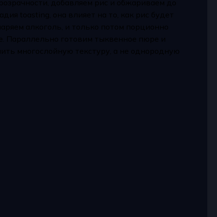
прозрачности, добавляем рис и обжариваем до
ия toasting, она влияет на то, как рис будет
паряем алкоголь, и только потом порционно
ие. Параллельно готовим тыквенное пюре и
учить многослойную текстуру, а не однородную