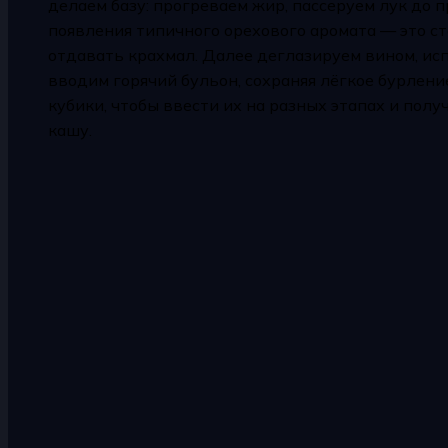
делаем базу: прогреваем жир, пассеруем лук до 
появления типичного орехового аромата — это стад
отдавать крахмал. Далее деглазируем вином, ис
вводим горячий бульон, сохраняя лёгкое бурлен
кубики, чтобы ввести их на разных этапах и пол
кашу.