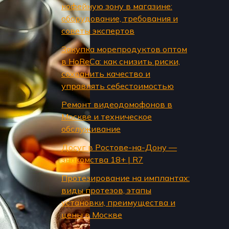
кофейную зону в магазине:
оборудование, требования и
советы экспертов
Закупка морепродуктов оптом
в HoReCa: как снизить риски,
сохранить качество и
управлять себестоимостью
Ремонт видеодомофонов в
Москве и техническое
обслуживание
Досуг в Ростове-на-Дону —
знакомства 18+ | R7
Протезирование на имплантах:
виды протезов, этапы
установки, преимущества и
цены в Москве