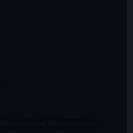
ло
квой и шалфеем рецепт пошагово, важно
 эмульсии, контроле температуры. Сначала