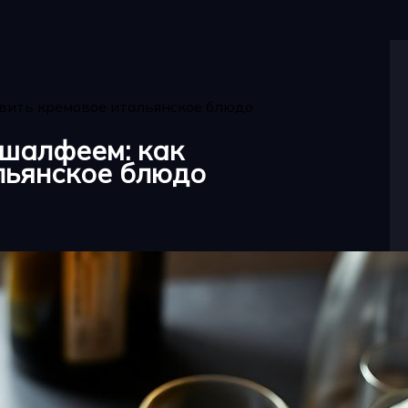
овить кремовое итальянское блюдо
 шалфеем: как
льянское блюдо