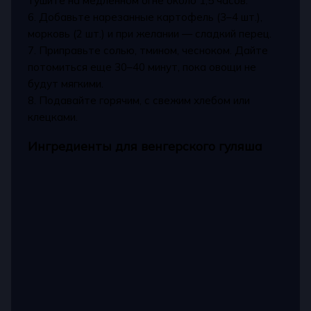
тушите на медленном огне около 1,5 часов.
6. Добавьте нарезанные картофель (3–4 шт.),
морковь (2 шт.) и при желании — сладкий перец.
7. Приправьте солью, тмином, чесноком. Дайте
потомиться еще 30–40 минут, пока овощи не
будут мягкими.
8. Подавайте горячим, с свежим хлебом или
клецками.
Ингредиенты для венгерского гуляша