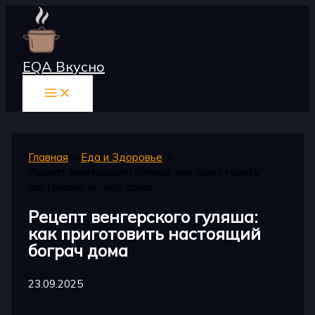
Перейти
к
содержимому
EQA Вкусно
Главная
Еда и Здоровье
Рецепт венгерского гуляша: как приготовить
настоящий бограч дома
Рецепт венгерского гуляша:
как приготовить настоящий
бограч дома
23.09.2025