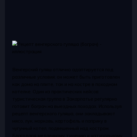
Венгерский гуляш отлично адаптируется под
различные условия: он может быть приготовлен
как дома на плите, так и на костре в походном
котелке. Один из практических кейсов:
туристическая группа в Закарпатье регулярно
готовит бограч на выездных походах. Используя
рецепт венгерского гуляша, они закладывают
мясо, лук, морковь, картофель и паприку в
чугунный котел, подвешенный над костром.
Благодаря медленному тушению и натуральному