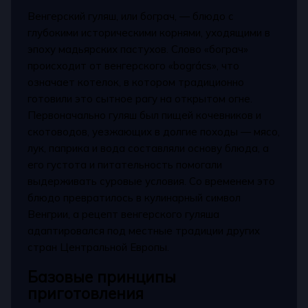
Венгерский гуляш, или бограч, — блюдо с
глубокими историческими корнями, уходящими в
эпоху мадьярских пастухов. Слово «бограч»
происходит от венгерского «bogrács», что
означает котелок, в котором традиционно
готовили это сытное рагу на открытом огне.
Первоначально гуляш был пищей кочевников и
скотоводов, уезжающих в долгие походы — мясо,
лук, паприка и вода составляли основу блюда, а
его густота и питательность помогали
выдерживать суровые условия. Со временем это
блюдо превратилось в кулинарный символ
Венгрии, а рецепт венгерского гуляша
адаптировался под местные традиции других
стран Центральной Европы.
Базовые принципы
приготовления