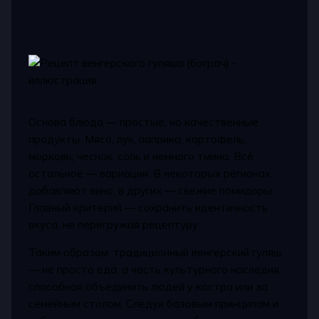
Основа блюда — простые, но качественные
продукты. Мясо, лук, паприка, картофель,
морковь, чеснок, соль и немного тмина. Всё
остальное — вариации. В некоторых регионах
добавляют вино, в других — свежие помидоры.
Главный критерий — сохранить идентичность
вкуса, не перегружая рецептуру.
Таким образом, традиционный венгерский гуляш
— не просто еда, а часть культурного наследия,
способная объединить людей у костра или за
семейным столом. Следуя базовым принципам и