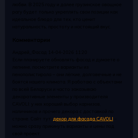
любви. В 2025 году и далее грузинское овощное
рагу будет только укреплять свои позиции как
идеальное блюдо для тех, кто ценит
натуральность, простоту и настоящий вкус.
Комментарии
Андрей_Фасад
14-04-2026 11:20
Если планируете обновлять фасад и думаете о
лепнине, посмотрите варианты из
пенополистирола – они лёгкие, долговечные и не
боятся нашего климата. Я работаю с объектами
по всей Беларуси и часто заказываю
декоративные элементы у производителя
CAVOLI: у них хороший выбор карнизов,
наличников и прочего декора с доставкой по
стране. Сайт тут:
декор для фасада CAVOLI
–
можно сразу прикинуть варианты и цены под
свой проект.