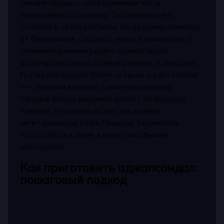
свежие овощи — неотъемлемая часть
повседневного рациона. Традиционно его
готовили в сезон изобилия, когда рынки ломились
от баклажанов, сладкого перца и помидоров. С
течением времени рецепт аджапсандал
адаптировался под разные регионы: в западной
Грузии его подают более острым, а в восточной
— с уклоном в мягкую томатную кислинку.
Сегодня блюдо уверенно шагает за пределы
Кавказа: его можно встретить в меню
вегетарианских кафе Лондона, берлинских
гастропабах и даже в азиатских фьюжн-
ресторанах.
Как приготовить аджапсандал:
пошаговый подход