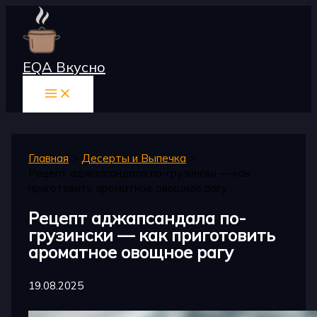
Перейти
к
содержимому
EQA Вкусно
Главная
Десерты и Выпечка
Рецепт аджапсандала по-грузински — как
приготовить ароматное овощное рагу
Рецепт аджапсандала по-
грузински — как приготовить
ароматное овощное рагу
19.08.2025