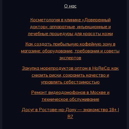
О нас
Косметология в клинике «Доверенный
доктор»: аппаратные, инъекционные и
лечебные процедуры для красоты кожи
Как создать прибыльную кофейную зону в
магазине: оборудование, требования и советы
экспертов
Закупка морепродуктов оптом в HoReCa: как
снизить риски, сохранить качество и
управлять себестоимостью
Ремонт видеодомофонов в Москве и
техническое обслуживание
Досуг в Ростове-на-Дону — знакомства 18+ |
R7