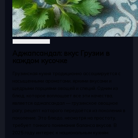
Аджапсандал: вкус Грузии в
каждом кусочке
Грузинская кухня традиционно ассоциируется с
насыщенными ароматами, яркими вкусами и
щедрыми порциями овощей и специй. Одним из
блюд, которое воплощает все эти качества,
является аджапсандал — грузинское овощное
рагу, рецепт которого передаётся из поколения в
поколение. Это блюдо, несмотря на простоту,
требует тонкого понимания баланса вкусов. В
2025 году интерес к национальным кухням