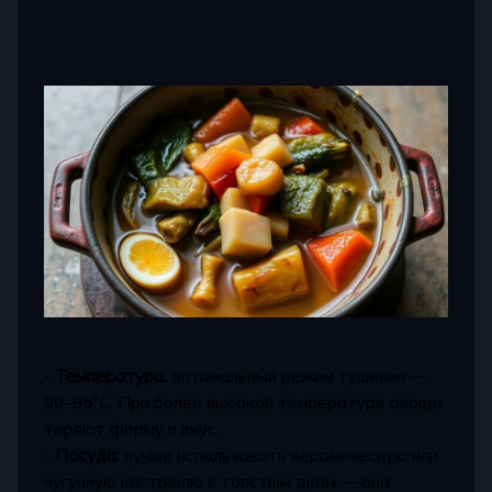
-
Температура:
оптимальный режим тушения —
90–95°C. При более высокой температуре овощи
теряют форму и вкус.
-
Посуда:
лучше использовать керамическую или
чугунную кастрюлю с толстым дном — она