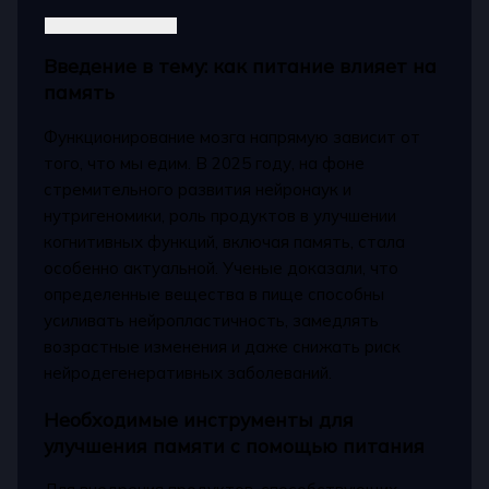
Введение в тему: как питание влияет на
память
Функционирование мозга напрямую зависит от
того, что мы едим. В 2025 году, на фоне
стремительного развития нейронаук и
нутригеномики, роль продуктов в улучшении
когнитивных функций, включая память, стала
особенно актуальной. Ученые доказали, что
определенные вещества в пище способны
усиливать нейропластичность, замедлять
возрастные изменения и даже снижать риск
нейродегенеративных заболеваний.
Необходимые инструменты для
улучшения памяти с помощью питания