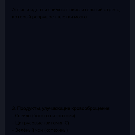
Антиоксиданты снижают окислительный стресс,
который разрушает клетки мозга.
3. Продукты, улучшающие кровообращение:
- Свекла (богата нитратами)
- Цитрусовые (витамин C)
- Зелёный чай (катехины)