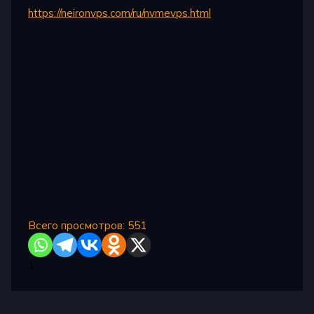
https://neironvps.com/ru/nvmevps.html
.
Всего просмотров:
551
1