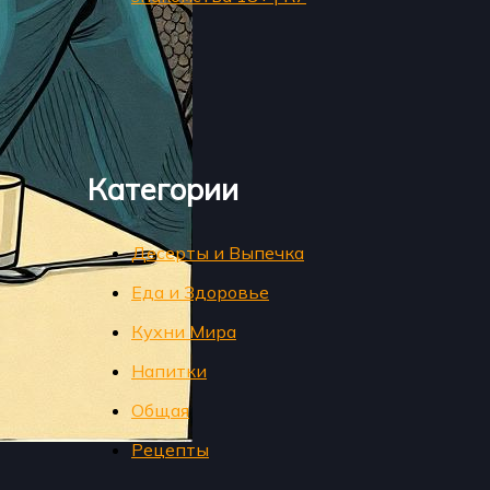
Категории
Десерты и Выпечка
Еда и Здоровье
Кухни Мира
Напитки
Общая
Рецепты