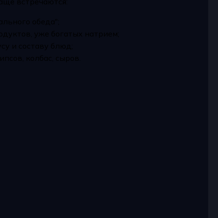
аще встречаются:
ального обеда";
одуктов, уже богатых натрием;
усу и составу блюд;
ипсов, колбас, сыров.