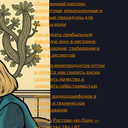
«Доверенный доктор»:
аппаратные, инъекционные и
лечебные процедуры для
красоты кожи
Как создать прибыльную
кофейную зону в магазине:
оборудование, требования и
советы экспертов
Закупка морепродуктов оптом
в HoReCa: как снизить риски,
сохранить качество и
управлять себестоимостью
Ремонт видеодомофонов в
Москве и техническое
обслуживание
Досуг в Ростове-на-Дону —
знакомства 18+ | R7