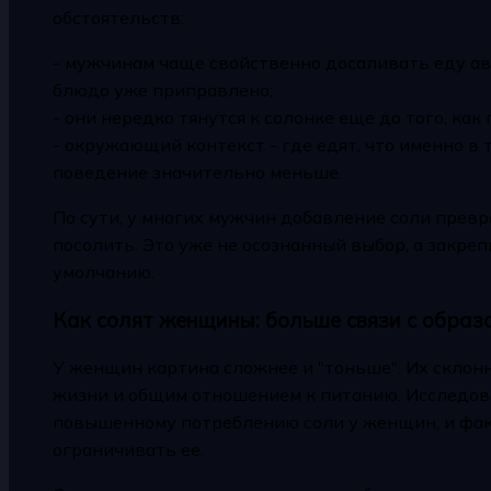
обстоятельств:
- мужчинам чаще свойственно досаливать еду ав
блюдо уже приправлено;
- они нередко тянутся к солонке еще до того, ка
- окружающий контекст - где едят, что именно в 
поведение значительно меньше.
По сути, у многих мужчин добавление соли превра
посолить. Это уже не осознанный выбор, а закре
умолчанию.
Как солят женщины: больше связи с образ
У женщин картина сложнее и "тоньше". Их склонн
жизни и общим отношением к питанию. Исследов
повышенному потреблению соли у женщин, и фак
ограничивать ее.