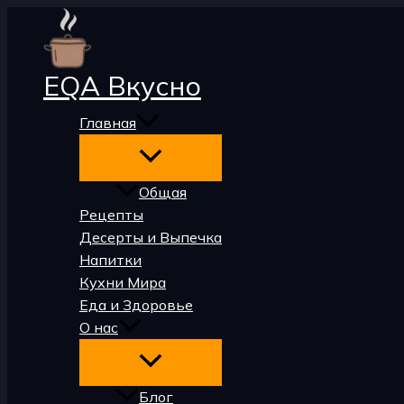
Перейти
к
содержимому
EQA Вкусно
Главная
Общая
Рецепты
Десерты и Выпечка
Напитки
Кухни Мира
Еда и Здоровье
О нас
Блог