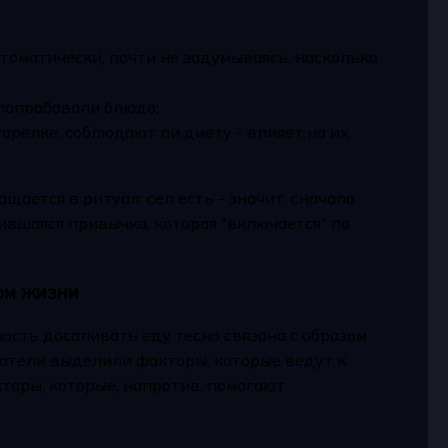
томатически, почти не задумываясь, насколько
к попробовали блюдо;
тарелке, соблюдают ли диету - влияет на их
щается в ритуал: сел есть - значит, сначала
пившаяся привычка, которая "включается" по
ом жизни
ость досаливать еду тесно связана с образом
атели выделили факторы, которые ведут к
торы, которые, напротив, помогают