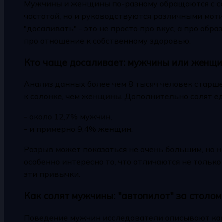
Мужчины и женщины по-разному обращаются с сол
частотой, но и руководствуются различными мот
"досаливать" - это не просто про вкус, а про обр
про отношение к собственному здоровью.
Кто чаще досаливает: мужчины или женщ
Анализ данных более чем 8 тысяч человек старше
к солонке, чем женщины. Дополнительно солят ед
- около 12,7% мужчин,
- и примерно 9,4% женщин.
Разрыв может показаться не очень большим, но н
особенно интересно то, что отличаются не тольк
эти привычки.
Как солят мужчины: "автопилот" за столом
Поведение мужчин исследователи описывают как