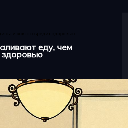
ины, и как это вредит здоровью
аливают еду, чем
т здоровью