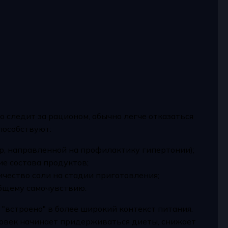
о следит за рационом, обычно легче отказаться
пособствуют:
, направленной на профилактику гипертонии);
ие состава продуктов;
чество соли на стадии приготовления;
общему самочувствию.
"встроено" в более широкий контекст питания.
еловек начинает придерживаться диеты, снижает