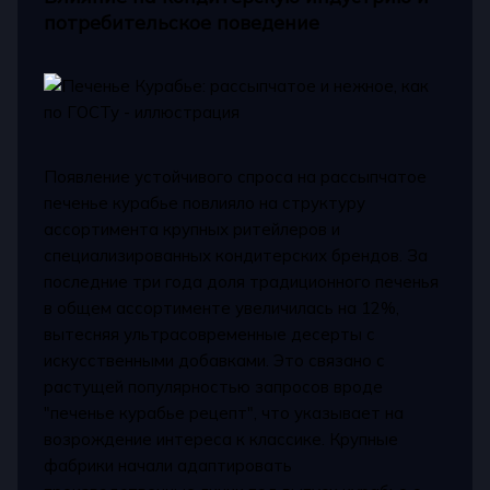
потребительское поведение
Появление устойчивого спроса на рассыпчатое
печенье курабье повлияло на структуру
ассортимента крупных ритейлеров и
специализированных кондитерских брендов. За
последние три года доля традиционного печенья
в общем ассортименте увеличилась на 12%,
вытесняя ультрасовременные десерты с
искусственными добавками. Это связано с
растущей популярностью запросов вроде
"печенье курабье рецепт", что указывает на
возрождение интереса к классике. Крупные
фабрики начали адаптировать