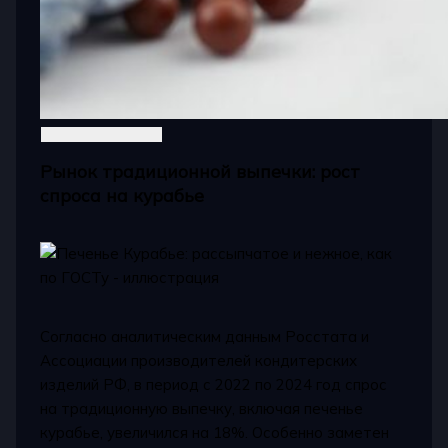
Рынок традиционной выпечки: рост
спроса на курабье
Согласно аналитическим данным Росстата и
Ассоциации производителей кондитерских
изделий РФ, в период с 2022 по 2024 год спрос
на традиционную выпечку, включая печенье
курабье, увеличился на 18%. Особенно заметен