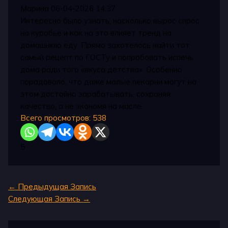
Марина
06-04-2026 14:37
Интересно было узнать, насколько вырос спрос
на курабье и как на это влияет тренд на
домашнюю еду. Прямо захотелось найти тот
самый рецепт по ГОСТу и попробовать испечь
дома ради того «вкуса детства». Особенно
порадовало, что даже малые пекарни могут на
этом достойно зарабатывать, сохраняя
качество, а не экономя на масле.
Всего просмотров:
538
5
←
Предыдущая Запись
Следующая Запись
→