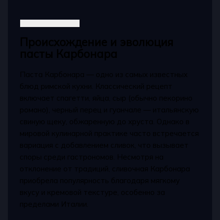
Происхождение и эволюция
пасты Карбонара
Паста Карбонара — одно из самых известных
блюд римской кухни. Классический рецепт
включает спагетти, яйца, сыр (обычно пекорино
романо), черный перец и гуанчале — итальянскую
свиную щеку, обжаренную до хруста. Однако в
мировой кулинарной практике часто встречается
вариация с добавлением сливок, что вызывает
споры среди гастрономов. Несмотря на
отклонение от традиций, сливочная Карбонара
приобрела популярность благодаря мягкому
вкусу и кремовой текстуре, особенно за
пределами Италии.