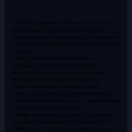
-
Паста
: традиционно используют спагетти, но
допустимы фетучини, ригатони или букатини.
Важно выбирать качественные сорта с высоким
содержанием клейковины для лучшего сцепления
с соусом.
-
Мясо
: гуанчале предпочтительнее, но в
домашних условиях его можно заменить
панчеттой или копченым беконом. Главное — не
переварить, чтобы сохранить текстуру.
-
Сыр
: пекорино романо обладает яркой
соленостью и резкостью. В сливочной версии
допустимо использовать смесь с пармезаном для
более сбалансированного вкуса.
-
Сливки
: добавляются на этапе объединения
ингредиентов, придавая соусу шелковистость.
-
Яйца
: создают эмульсию, связывающую сливки