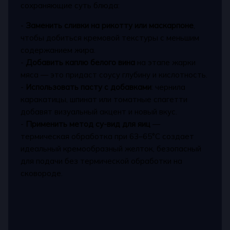
сохраняющие суть блюда:
-
Заменить сливки на рикотту или маскарпоне
,
чтобы добиться кремовой текстуры с меньшим
содержанием жира.
-
Добавить каплю белого вина
на этапе жарки
мяса — это придаст соусу глубину и кислотность.
-
Использовать пасту с добавками
: чернила
каракатицы, шпинат или томатные спагетти
добавят визуальный акцент и новый вкус.
-
Применить метод су-вид для яиц
—
термическая обработка при 63–65°C создает
идеальный кремообразный желток, безопасный
для подачи без термической обработки на
сковороде.