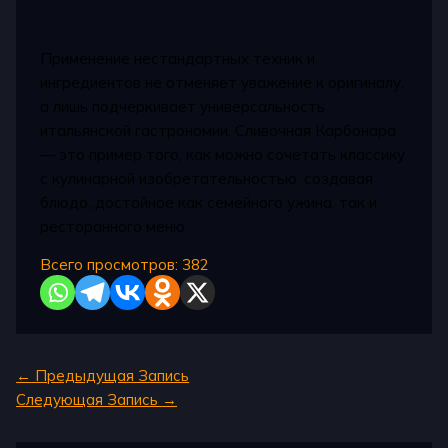
Применение нестандартных техник и
ингредиентов не отменяет уважение к оригиналу,
а лишь подчеркивает универсальность
итальянской гастрономии. Сливочная Карбонара
— это пример того, как можно сочетать классику
с кулинарной изобретательностью, создавая
блюдо, достойное как семейного ужина, так и
ресторанного меню.
Всего просмотров:
382
←
Предыдущая Запись
Следующая Запись
→