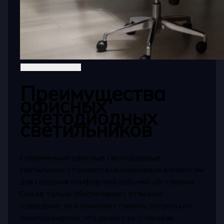
Преимущества
офисных
светодиодных
светильников
Современные офисные светодиодные
светильники становятся незаменимым элементом
для создания комфортной рабочей обстановки.
Они не только обеспечивают отличное
освещение, но и помогают снизить затраты на
электроэнергию, что делает их отличным