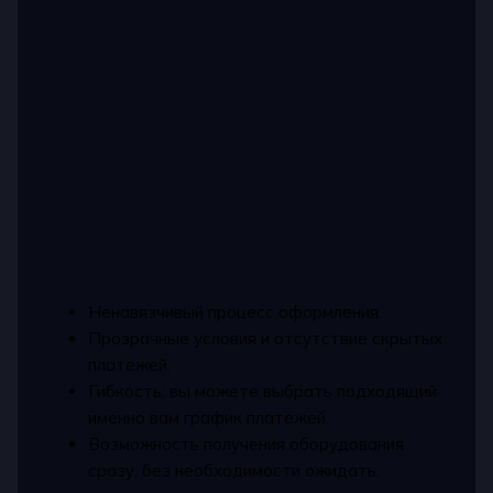
Ненавязчивый процесс оформления.
Прозрачные условия и отсутствие скрытых
платежей.
Гибкость: вы можете выбрать подходящий
именно вам график платежей.
Возможность получения оборудования
сразу, без необходимости ожидать.