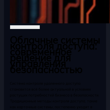
Облачные системы
контроля доступа:
современное
решение для
управления
безопасностью
Система контроля удаленного доступа
становится всё более актуальной в условиях
растущих потребностей бизнеса в безопасности.
Традиционные методы контроля доступа, такие
как карточные системы, постепенно уходят в