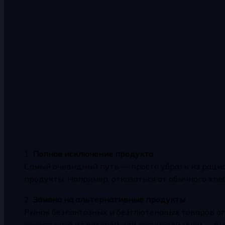
1.
Полное исключение продукта
Самый очевидный путь — просто убрать из раци
продукты. Например, отказаться от обычного хлеб
2.
Замена на альтернативные продукты
Рынок безлактозных и безглютеновых товаров ог
кокоса; хлеб из рисовой или гречневой муки — вы