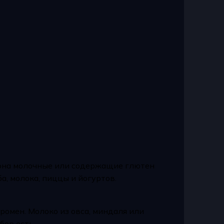
она молочные или содержащие глютен
а, молока, пиццы и йогуртов.
ромен. Молоко из овса, миндаля или
бор есть.