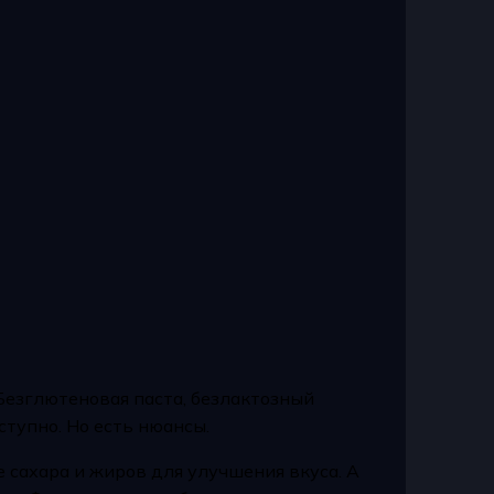
Безглютеновая паста, безлактозный
тупно. Но есть нюансы.
сахара и жиров для улучшения вкуса. А