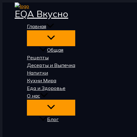
Перейти
EQA Вкусно
к
содержимому
Главная
Общая
Рецепты
Десерты и Выпечка
Напитки
Кухни Мира
Еда и Здоровье
О нас
Блог
Поиск