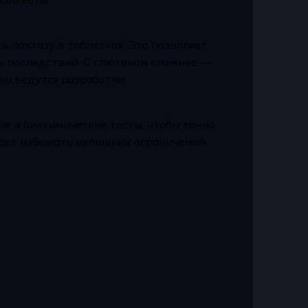
 лактазу в таблетках. Это позволяет
сь последствий. С глютеном сложнее —
но ведутся разработки.
е и биохимические тесты, чтобы точно
ает избежать излишних ограничений.