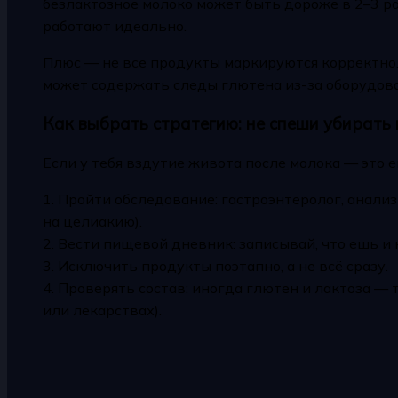
безлактозное молоко может быть дороже в 2–3 ра
работают идеально.
Плюс — не все продукты маркируются корректно.
может содержать следы глютена из-за оборудова
Как выбрать стратегию: не спеши убирать 
Если у тебя вздутие живота после молока — это е
1. Пройти обследование: гастроэнтеролог, анали
на целиакию).
2. Вести пищевой дневник: записывай, что ешь и 
3. Исключить продукты поэтапно, а не всё сразу.
4. Проверять состав: иногда глютен и лактоза — т
или лекарствах).