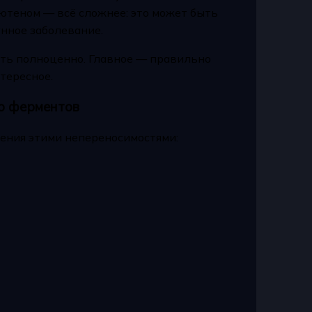
ютеном — всё сложнее: это может быть
унное заболевание.
ить полноценно. Главное — правильно
тересное.
до ферментов
ения этими непереносимостями: