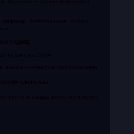
за. Ферменты — удобно, но не всегда
 Например, «безглютеновая» колбаса
ния.
всё подряд
щё не диагноз. Важно:
зы, возможно — биопсия (при подозрении
как себя чувствуешь.
ам, где их не ждёшь (например, в соусах