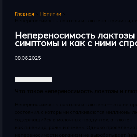
Главная
Напитки
Непереносимость лактозы и глютена: причины, с
Непереносимость лактозы 
симптомы и как с ними спр
08.06.2025
Что такое непереносимость лактозы и глю
Непереносимость лактозы и глютена — это не пр
состояния, с которыми сталкиваются миллионы лю
содержащийся в молочных продуктах, а глютен —
как пшеница, рожь и ячмень. Однако проявления 
непереносимости организм не вырабатывает (ил