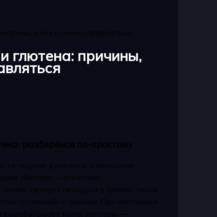
имптомы и как с ними справляться
и глютена: причины,
авляться
тена: разберёмся по-простому
осто модные диагнозы, а реальные
дей. Лактоза — это сахар,
 белок, присутствующий в злаках, таких
этих состояний — разные. При лактозной
и вырабатывает мало) лактазы —