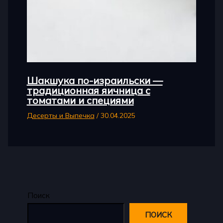
Шакшука по-израильски —
традиционная яичница с
томатами и специями
Десерты и Выпечка
/
30.04.2025
Поиск
ПОИСК