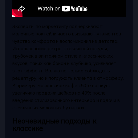
Эксперты по маркетингу подчёркивают:
молочные коктейли часто вызывают у клиентов
чувство комфорта и воспоминания из детства.
Использование ретро-стеклянной посуды,
трубочек в винтажном стиле и классических
вкусов, таких как банан и клубника, усиливает
этот эффект. Важно не только соблюдать
рецептуру, но и погружать клиента в атмосферу.
К примеру, московское кафе «50-е на вкус»
увеличило продажи шейков на 40% после
введения стилизованного интерьера и подачи в
стеклянных молочных бутылках.
Неочевидные подходы к
классике