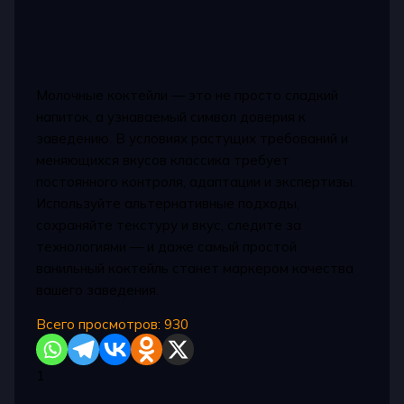
Молочные коктейли — это не просто сладкий
напиток, а узнаваемый символ доверия к
заведению. В условиях растущих требований и
меняющихся вкусов классика требует
постоянного контроля, адаптации и экспертизы.
Используйте альтернативные подходы,
сохраняйте текстуру и вкус, следите за
технологиями — и даже самый простой
ванильный коктейль станет маркером качества
вашего заведения.
Всего просмотров:
930
1