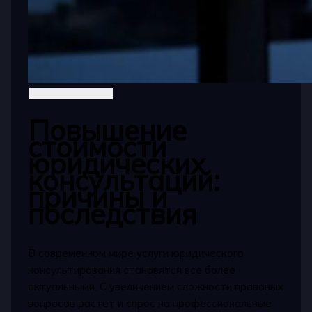
Повышение
стоимости
юридических
консультаций:
причины и
последствия
В современном мире услуги юридического
консультирования становятся все более
актуальными. С увеличением сложности правовых
вопросов растет и спрос на профессиональные