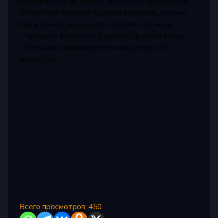
развиваются, но секрет успешного крем-брюле
остается в балансе: хрупкая карамель должна
быть тонкой, но плотной, золотистой, но не
сгоревшей. Именно это делает простой десерт
настоящим произведением кондитерского
искусства.
Всего просмотров:
450