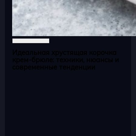
Идеальная хрустящая корочка
крем-брюле: техники, нюансы и
современные тенденции