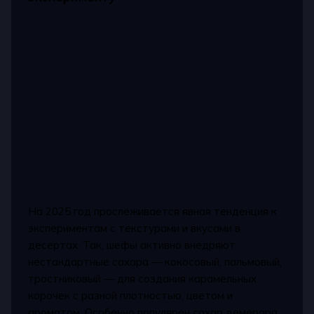
На 2025 год прослеживается явная тенденция к
экспериментам с текстурами и вкусами в
десертах. Так, шефы активно внедряют
нестандартные сахара — кокосовый, пальмовый,
тростниковый — для создания карамельных
корочек с разной плотностью, цветом и
ароматом. Особенно популярен сахар демерара,