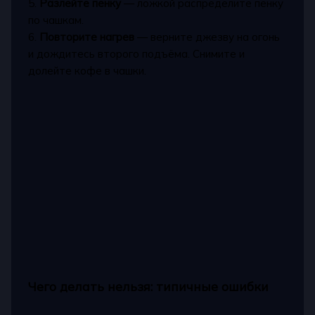
5.
Разлейте пенку
— ложкой распределите пенку
по чашкам.
6.
Повторите нагрев
— верните джезву на огонь
и дождитесь второго подъёма. Снимите и
долейте кофе в чашки.
Чего делать нельзя: типичные ошибки