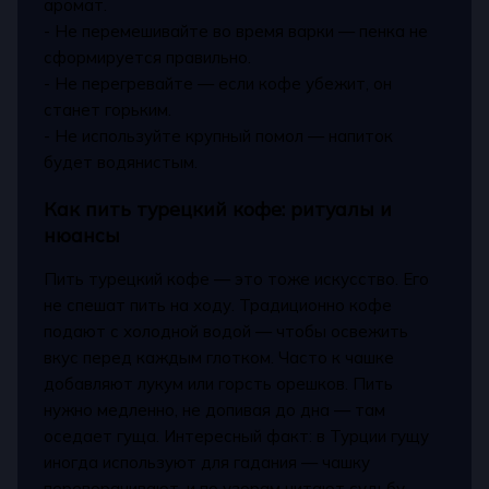
аромат.
- Не перемешивайте во время варки — пенка не
сформируется правильно.
- Не перегревайте — если кофе убежит, он
станет горьким.
- Не используйте крупный помол — напиток
будет водянистым.
Как пить турецкий кофе: ритуалы и
нюансы
Пить турецкий кофе — это тоже искусство. Его
не спешат пить на ходу. Традиционно кофе
подают с холодной водой — чтобы освежить
вкус перед каждым глотком. Часто к чашке
добавляют лукум или горсть орешков. Пить
нужно медленно, не допивая до дна — там
оседает гуща. Интересный факт: в Турции гущу
иногда используют для гадания — чашку
переворачивают, и по узорам читают судьбу.