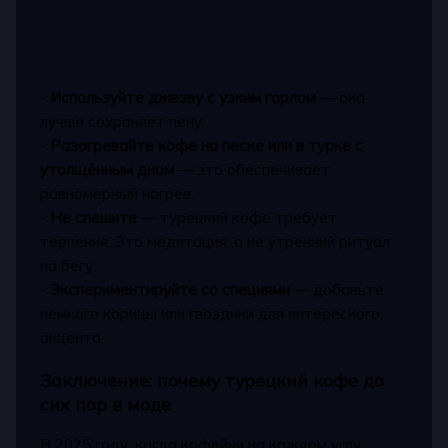
-
Используйте джезву с узким горлом
— она
лучше сохраняет пену.
-
Разогревайте кофе на песке или в турке с
утолщённым дном
— это обеспечивает
равномерный нагрев.
-
Не спешите
— турецкий кофе требует
терпения. Это медитация, а не утренний ритуал
на бегу.
-
Экспериментируйте со специями
— добавьте
немного корицы или гвоздики для интересного
акцента.
Заключение: почему турецкий кофе до
сих пор в моде
В 2025 году, когда кофейни на каждом углу