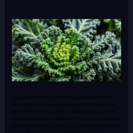
Кудрявая капуста, или кейл, давно перестала
быть экзотикой и уверенно вошла в рацион тех,
кто заботится о здоровье. Благодаря высокой
концентрации витаминов A, C, K, а также кальция,
железа и антиоксидантов, она заслужила статус
«суперфуда». Польза кудрявой капусты