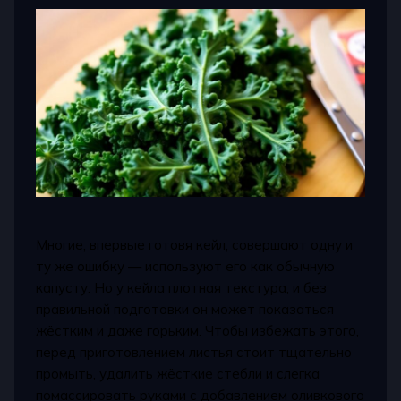
Многие, впервые готовя кейл, совершают одну и
ту же ошибку — используют его как обычную
капусту. Но у кейла плотная текстура, и без
правильной подготовки он может показаться
жёстким и даже горьким. Чтобы избежать этого,
перед приготовлением листья стоит тщательно
промыть, удалить жёсткие стебли и слегка
помассировать руками с добавлением оливкового