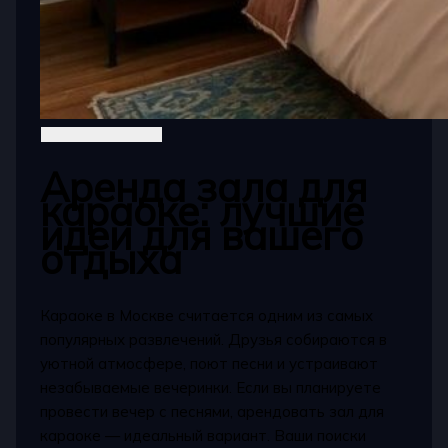
Аренда зала для
караоке: лучшие
идеи для вашего
отдыха
Караоке в Москве считается одним из самых
популярных развлечений. Друзья собираются в
уютной атмосфере, поют песни и устраивают
незабываемые вечеринки. Если вы планируете
провести вечер с песнями, арендовать зал для
караоке — идеальный вариант. Ваши поиски