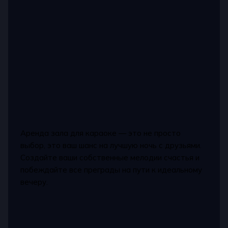
Аренда зала для караоке — это не просто
выбор, это ваш шанс на лучшую ночь с друзьями.
Создайте ваши собственные мелодии счастья и
побеждайте все преграды на пути к идеальному
вечеру.