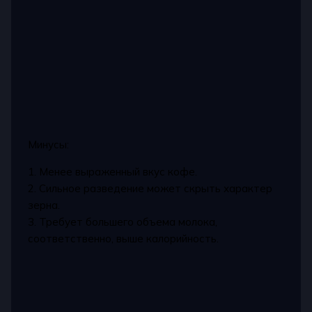
Минусы:
1. Менее выраженный вкус кофе.
2. Сильное разведение может скрыть характер
зерна.
3. Требует большего объема молока,
соответственно, выше калорийность.