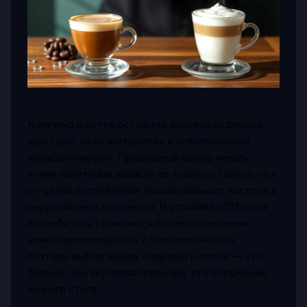
Капучино и латте остаются основой кофейной
культуры, но их восприятие и использование
эволюционируют. Правильный выбор между
этими напитками зависит не только от вкуса, но и
от целей потребления, эмоционального настроя и
окружающего контекста. В условиях 2025 года
потребитель становится более осознанным,
ценит оригинальность и технологичность,
поэтому выбор между капучино и латте — это
больше, чем вкусовая привычка: это отражение
личного стиля.