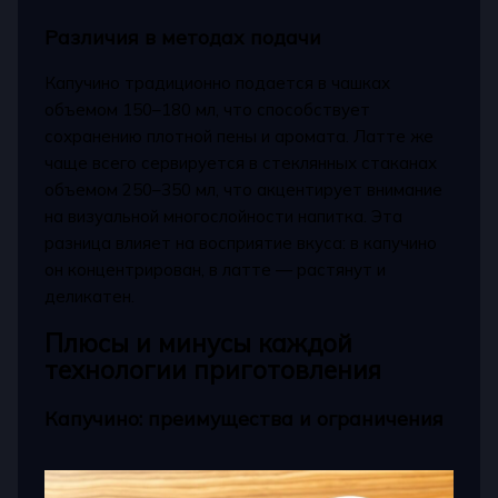
Различия в методах подачи
Капучино традиционно подается в чашках
объемом 150–180 мл, что способствует
сохранению плотной пены и аромата. Латте же
чаще всего сервируется в стеклянных стаканах
объемом 250–350 мл, что акцентирует внимание
на визуальной многослойности напитка. Эта
разница влияет на восприятие вкуса: в капучино
он концентрирован, в латте — растянут и
деликатен.
Плюсы и минусы каждой
технологии приготовления
Капучино: преимущества и ограничения