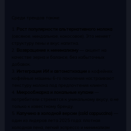
Среди трендов также:
1.
Рост популярности альтернативного молока
(овсяное, миндальное, кокосовое). Это меняет
структуру пены и вкус напитка.
2.
Возвращение к минимализму
— акцент на
качестве зерна и балансе, без избыточных
добавок.
3.
Интеграция ИИ и автоматизации
в кофейнях:
кофейные машины 6-го поколения настраивают
текстуру молока под предпочтения клиента.
4.
Микрообжарка и локальные купажи
—
потребители стремятся к уникальному вкусу, а не
только к известному бренду.
5.
Капучино в холодной версии (cold cappuccino)
—
один из лидеров лета 2025 года: плотная
холодная пена, легкий эспрессо и минимализм