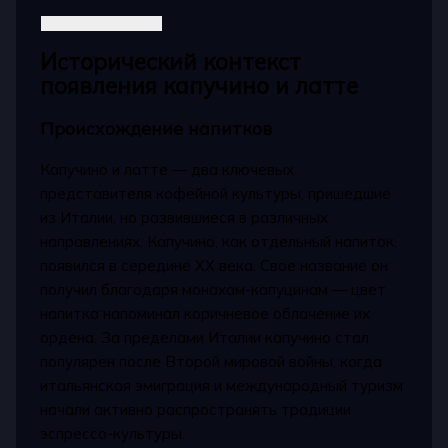
Исторический контекст
появления капучино и латте
Происхождение напитков
Капучино и латте — два ключевых
представителя кофейной культуры, пришедшие
из Италии, но развившиеся в различных
направлениях. Капучино, как отдельный напиток,
появился в середине XX века. Свое название он
получил благодаря монахам-капуцинам — цвет
напитка напоминал коричневое облачение их
ордена. За пределами Италии капучино стал
популярен после Второй мировой войны, когда
итальянская эмиграция и международный туризм
начали активно распространять традиции
эспрессо-культуры.