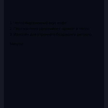
1. Четко выраженный вкус кофе.
2. Плотная пена удерживает аромат и тепло.
3. Идеален для утреннего бодрящего ритуала.
Минусы: