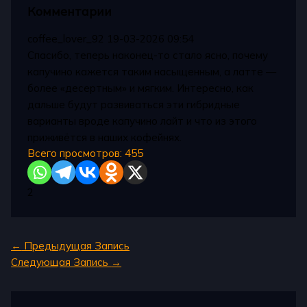
Комментарии
coffee_lover_92
19-03-2026 09:54
Спасибо, теперь наконец-то стало ясно, почему
капучино кажется таким насыщенным, а латте —
более «десертным» и мягким. Интересно, как
дальше будут развиваться эти гибридные
варианты вроде капучино лайт и что из этого
приживётся в наших кофейнях.
Всего просмотров:
455
2
←
Предыдущая Запись
Следующая Запись
→