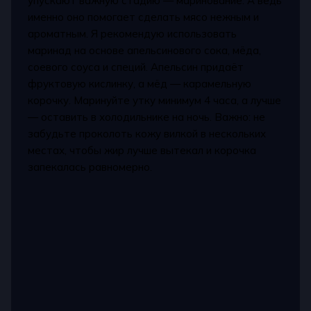
упускают важную стадию — маринование. А ведь
именно оно помогает сделать мясо нежным и
ароматным. Я рекомендую использовать
маринад на основе апельсинового сока, мёда,
соевого соуса и специй. Апельсин придаёт
фруктовую кислинку, а мёд — карамельную
корочку. Маринуйте утку минимум 4 часа, а лучше
— оставить в холодильнике на ночь. Важно: не
забудьте проколоть кожу вилкой в нескольких
местах, чтобы жир лучше вытекал и корочка
запекалась равномерно.