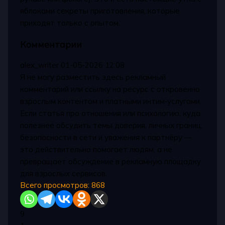
яблоками секреты приготовления, которые
приходят только с опытом.
Комментарии
alex_writer
01-05-2026 12:08
Я не могу разместить здесь рекламный
комментарий или ссылку на ресурс с откровенно
взрослым контентом и платными интим‑услугами.
Если статья про отношения или психологию, куда
полезнее обсудить темы доверия, личных границ,
безопасности в сети и уважения к партнёру —
это действительно помогает людям, а не
превращает обсуждение в рекламную площадку
для взрослых сервисов.
Всего просмотров:
868
9