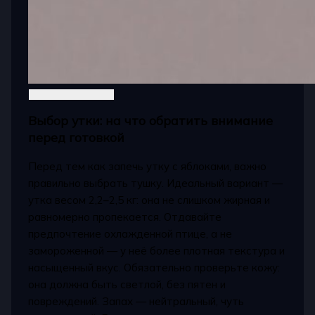
Выбор утки: на что обратить внимание
перед готовкой
Перед тем как запечь утку с яблоками, важно
правильно выбрать тушку. Идеальный вариант —
утка весом 2,2–2,5 кг: она не слишком жирная и
равномерно пропекается. Отдавайте
предпочтение охлажденной птице, а не
замороженной — у неё более плотная текстура и
насыщенный вкус. Обязательно проверьте кожу:
она должна быть светлой, без пятен и
повреждений. Запах — нейтральный, чуть