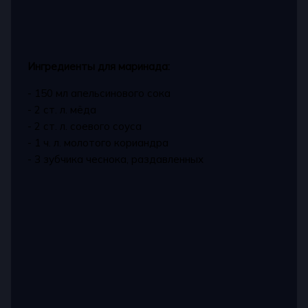
Ингредиенты для маринада:
- 150 мл апельсинового сока
- 2 ст. л. мёда
- 2 ст. л. соевого соуса
- 1 ч. л. молотого кориандра
- 3 зубчика чеснока, раздавленных