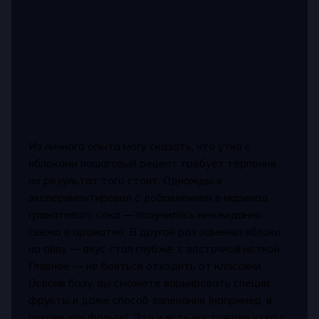
Из личного опыта могу сказать, что утка с
яблоками пошаговый рецепт требует терпения,
но результат того стоит. Однажды я
экспериментировал с добавлением в маринад
гранатового сока — получилось неожиданно
свежо и ароматно. В другой раз заменил яблоки
на айву — вкус стал глубже, с восточной ноткой.
Главное — не бояться отходить от классики.
Освоив базу, вы сможете варьировать специи,
фрукты и даже способ запекания (например, в
рукаве или фольге). Это и есть настоящие утка с