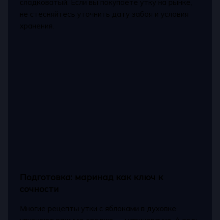
сладковатый. Если вы покупаете утку на рынке,
не стесняйтесь уточнить дату забоя и условия
хранения.
Подготовка: маринад как ключ к
сочности
Многие рецепты утки с яблоками в духовке