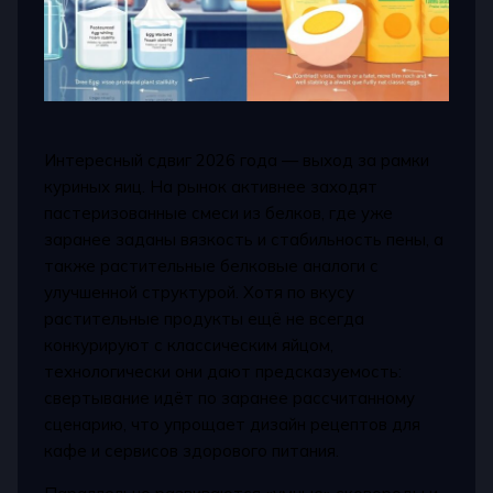
Интересный сдвиг 2026 года — выход за рамки
куриных яиц. На рынок активнее заходят
пастеризованные смеси из белков, где уже
заранее заданы вязкость и стабильность пены, а
также растительные белковые аналоги с
улучшенной структурой. Хотя по вкусу
растительные продукты ещё не всегда
конкурируют с классическим яйцом,
технологически они дают предсказуемость:
свертывание идёт по заранее рассчитанному
сценарию, что упрощает дизайн рецептов для
кафе и сервисов здорового питания.