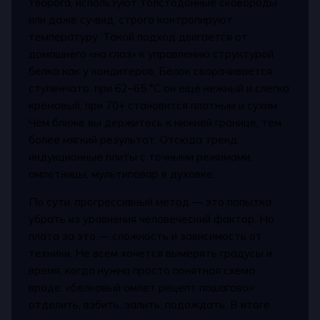
творога, используют толстодонные сковороды
или даже су‑вид, строго контролируют
температуру. Такой подход двигается от
домашнего «на глаз» к управлению структурой
белка как у кондитеров. Белок сворачивается
ступенчато: при 62–65 °C он ещё нежный и слегка
кремовый, при 70+ становится плотным и сухим.
Чем ближе вы держитесь к нижней границе, тем
более мягкий результат. Отсюда тренд:
индукционные плиты с точными режимами,
омлетницы, мультиповар в духовке.
По сути, прогрессивный метод — это попытка
убрать из уравнения человеческий фактор. Но
плата за это — сложность и зависимость от
техники. Не всем хочется вымерять градусы и
время, когда нужна просто понятная схема
вроде: «белковый омлет рецепт пошагово»:
отделить, взбить, залить, подождать. В итоге