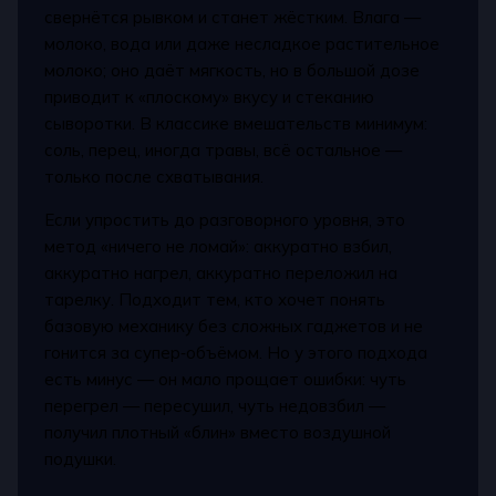
свернётся рывком и станет жёстким. Влага —
молоко, вода или даже несладкое растительное
молоко; оно даёт мягкость, но в большой дозе
приводит к «плоскому» вкусу и стеканию
сыворотки. В классике вмешательств минимум:
соль, перец, иногда травы, всё остальное —
только после схватывания.
Если упростить до разговорного уровня, это
метод «ничего не ломай»: аккуратно взбил,
аккуратно нагрел, аккуратно переложил на
тарелку. Подходит тем, кто хочет понять
базовую механику без сложных гаджетов и не
гонится за супер‑объёмом. Но у этого подхода
есть минус — он мало прощает ошибки: чуть
перегрел — пересушил, чуть недовзбил —
получил плотный «блин» вместо воздушной
подушки.