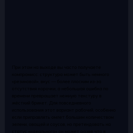
При этом на выходе вы часто получаете
компромисс: структура может быть немного
«резиновой», вкус — более плоским из‑за
отсутствия корочки, а небольшая ошибка по
времени превращает нежную текстуру в
жёсткий брикет. Для повседневного
использования этот вариант рабочий, особенно
если приправлять омлет большим количеством
зелени, овощей и соусов, но претендовать на
статус «идеального» он может разве что в