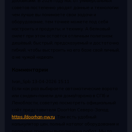
добавками. В 2026 году нас от универсальных
советов постепенно уводят данные и технологии:
чем лучше вы понимаете свои задачи и
оборудование, тем точнее можете под себя
настроить и продукты, и технику. А белковый
омлет при этом остаётся отличным полигоном:
дешёвый, быстрый, предсказуемый и достаточно
гибкий, чтобы выстроить на его базе свой личный,
а не чужой «идеал».
Комментарии
Ivan_Spb
13-04-2026 15:11
Если как раз выбираете автоматические ворота
или сэндвич‑панели для дома/гаража в СПб и
Ленобласти, советую посмотреть официальный
сайт представителя DoorHan Северо-Запад:
https://doorhan-nw.ru
. Там есть удобный
калькулятор цен, полный каталог оборудования и
реальные примеры выполненных работ. Мы по