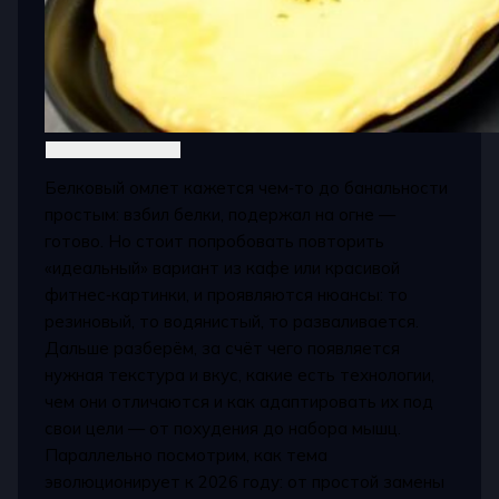
Белковый омлет кажется чем‑то до банальности
простым: взбил белки, подержал на огне —
готово. Но стоит попробовать повторить
«идеальный» вариант из кафе или красивой
фитнес‑картинки, и проявляются нюансы: то
резиновый, то водянистый, то разваливается.
Дальше разберём, за счёт чего появляется
нужная текстура и вкус, какие есть технологии,
чем они отличаются и как адаптировать их под
свои цели — от похудения до набора мышц.
Параллельно посмотрим, как тема
эволюционирует к 2026 году: от простой замены