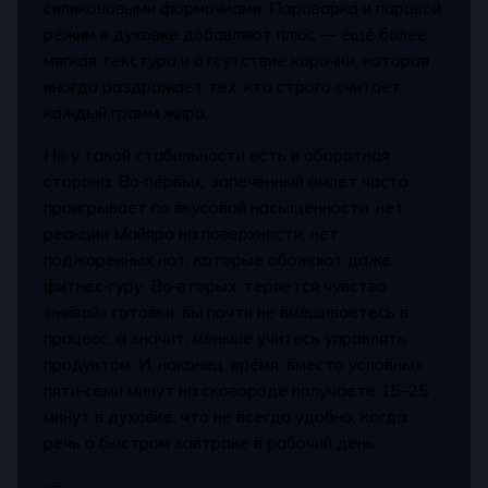
силиконовыми формочками. Пароварка и паровой
режим в духовке добавляют плюс — ещё более
мягкая текстура и отсутствие корочки, которая
иногда раздражает тех, кто строго считает
каждый грамм жира.
Но у такой стабильности есть и оборотная
сторона. Во‑первых, запечённый омлет часто
проигрывает по вкусовой насыщенности: нет
реакции Майяра на поверхности, нет
поджаренных нот, которые обожают даже
фитнес‑гуру. Во‑вторых, теряется чувство
«живой» готовки: вы почти не вмешиваетесь в
процесс, а значит, меньше учитесь управлять
продуктом. И, наконец, время: вместо условных
пяти‑семи минут на сковороде получаете 15–25
минут в духовке, что не всегда удобно, когда
речь о быстром завтраке в рабочий день.
---