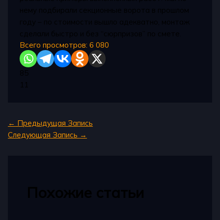
нему подбирали секционные ворота в прошлом
году – по стоимости вышло адекватно, монтаж
сделали быстро и без “сюрпризов” по смете.
Всего просмотров:
6 080
85
11
←
Предыдущая Запись
Следующая Запись
→
Похожие статьи