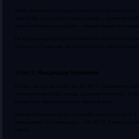
Хлеб нарезается и подсушивается в духовке при
цвета. Не допускайте пригорания — даже лёгкий 
влага полностью вышла — иначе начнётся гниение
Подсушенные сухари заливаются кипятком (приме
полного остывания. Затем жидкость процеживает
---
Этап 2: Инициация брожения
Когда настой остынет до 30–35 °C, добавляют са
температура будет выше, дрожжи погибнут. Если
развиться нежелательная микрофлора.
Время брожения кваса из хлеба варьируется от 1
помещении. Оптимально — 20–25 °C. Емкость сле
месте.