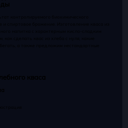
оды
льтат контролируемого биохимического
е и спиртовое брожение. Изготовление кваса из
ного напитка с характерным кисло-сладким
 как сделать квас из хлеба с нуля, какие
збегать, а также предложим нестандартные
лебного кваса
ла