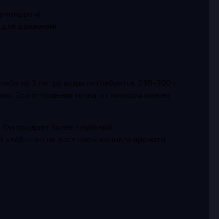
ориандром)
в для дрожжей)
леба на 3 литра воды потребуется: 250–300 г
юма. Это отправная точка, от которой можно
. Он придаёт более глубокий,
 хлеб — он не даст насыщенного аромата.