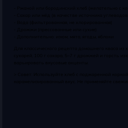
- Ржаной или бородинский хлеб (желательно с к
- Сахар или мёд (в качестве источника углеводо
- Вода (фильтрованная, не хлорированная)
- Дрожжи (прессованные или сухие)
- Дополнительно: изюм, мята, ягоды, яблоки
Для классического рецепта домашнего кваса из х
сухарей, 100 г сахара, 5–7 г дрожжей и горсть из
варьировать вкусовые акценты.
> Совет: Используйте хлеб с поджаренной коркой
карамелизированный вкус. Не применяйте свежий