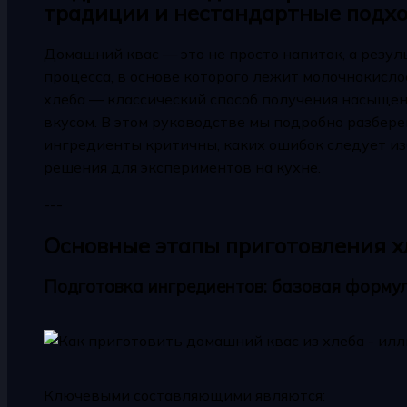
традиции и нестандартные подх
Домашний квас — это не просто напиток, а резу
процесса, в основе которого лежит молочнокисло
хлеба — классический способ получения насыщен
вкусом. В этом руководстве мы подробно разберем,
ингредиенты критичны, каких ошибок следует и
решения для экспериментов на кухне.
---
Основные этапы приготовления х
Подготовка ингредиентов: базовая форму
Ключевыми составляющими являются: