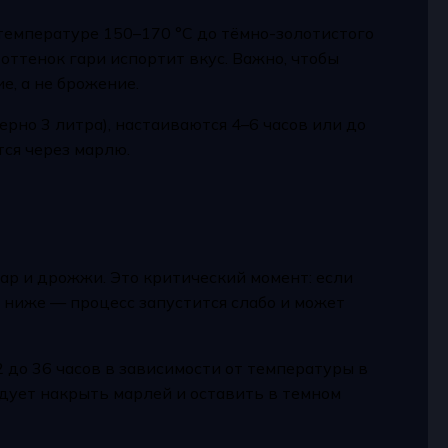
 температуре 150–170 °C до тёмно-золотистого
оттенок гари испортит вкус. Важно, чтобы
, а не брожение.
рно 3 литра), настаиваются 4–6 часов или до
ся через марлю.
хар и дрожжи. Это критический момент: если
 ниже — процесс запустится слабо и может
2 до 36 часов в зависимости от температуры в
дует накрыть марлей и оставить в темном