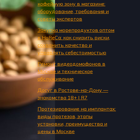
кофейную зону в магазине:
оборудование, требования и
советы экспертов
Закупка морепродуктов оптом
в HoReCa: как снизить риски,
сохранить качество и
управлять себестоимостью
Ремонт видеодомофонов в
Москве и техническое
обслуживание
Досуг в Ростове-на-Дону —
знакомства 18+ | R7
Протезирование на имплантах:
виды протезов, этапы
установки, преимущества и
цены в Москве