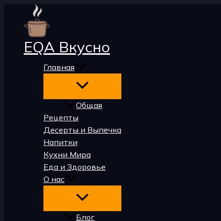
Перейти
к
содержимому
EQA Вкусно
Главная
Общая
Рецепты
Десерты и Выпечка
Напитки
Кухни Мира
Еда и Здоровье
О нас
Блог