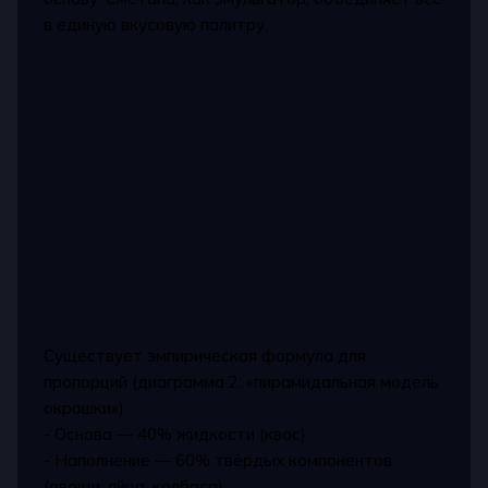
в единую вкусовую палитру.
Существует эмпирическая формула для
пропорций (диаграмма 2: «пирамидальная модель
окрошки»):
- Основа — 40% жидкости (квас)
- Наполнение — 60% твёрдых компонентов
(овощи, яйца, колбаса)