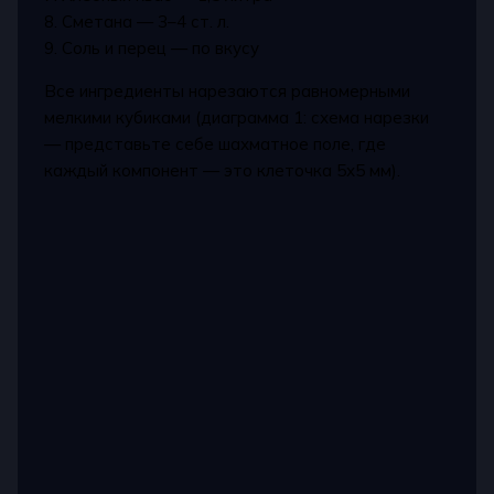
8. Сметана — 3–4 ст. л.
9. Соль и перец — по вкусу
Все ингредиенты нарезаются равномерными
мелкими кубиками (диаграмма 1: схема нарезки
— представьте себе шахматное поле, где
каждый компонент — это клеточка 5х5 мм).