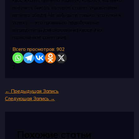
квас и качественную варёную колбасу, вы легко
получите блюдо, которое станет украшением
летнего обеда. Не забудьте только, что ключ к
успеху — это правильно подобранные
ингредиенты для окрошки на квасе и их
гармоничное сочетание.
Всего просмотров:
902
2
←
Предыдущая Запись
Следующая Запись
→
Похожие статьи