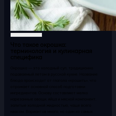
Что такое окрошка:
терминология и кулинарная
специфика
Окрошка — это холодный суп, традиционно
подаваемый летом в русской кухне. Название
блюда происходит от глагола «крошить», что
отражает основной способ подготовки
ингредиентов. Основу составляют мелко
нарезанные овощи, яйца и мясной компонент,
залитые холодной жидкостью, чаще всего
квасом. Вариантов много, но один из самых