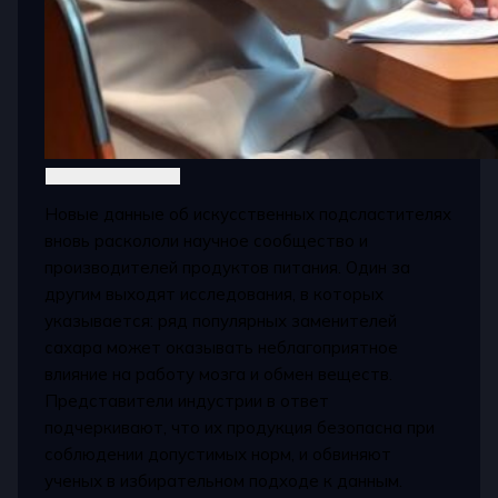
Новые данные об искусственных подсластителях
вновь раскололи научное сообщество и
производителей продуктов питания. Один за
другим выходят исследования, в которых
указывается: ряд популярных заменителей
сахара может оказывать неблагоприятное
влияние на работу мозга и обмен веществ.
Представители индустрии в ответ
подчеркивают, что их продукция безопасна при
соблюдении допустимых норм, и обвиняют
ученых в избирательном подходе к данным.