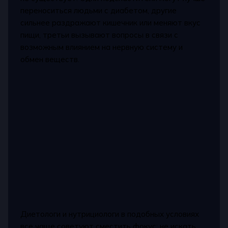
переноситься людьми с диабетом, другие
сильнее раздражают кишечник или меняют вкус
пищи, третьи вызывают вопросы в связи с
возможным влиянием на нервную систему и
обмен веществ.
Диетологи и нутрициологи в подобных условиях
все чаще советуют сместить фокус: не искать