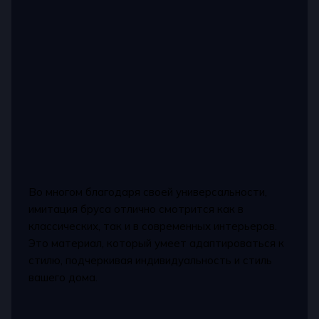
Во многом благодаря своей универсальности,
имитация бруса отлично смотрится как в
классических, так и в современных интерьеров.
Это материал, который умеет адаптироваться к
стилю, подчеркивая индивидуальность и стиль
вашего дома.