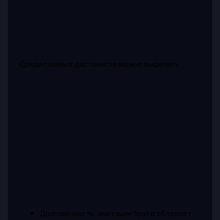
Среди главных достоинств можно выделить:
Долговечность: имитация бруса обладает