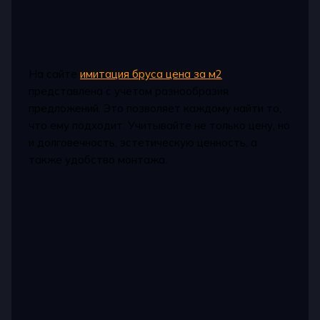
На сайте
имитация бруса цена за м2
представлена с учетом разнообразия
предложений. Это позволяет каждому найти то,
что ему подходит. Учитывайте не только цену, но
и долговечность, эстетическую ценность, а
также удобство монтажа.