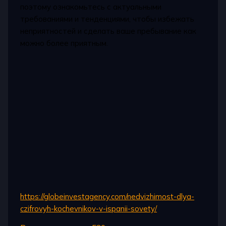
поэтому ознакомьтесь с актуальными
требованиями и тенденциями, чтобы избежать
неприятностей и сделать ваше пребывание как
можно более приятным.
https://globeinvestagency.com/nedvizhimost-dlya-
czifrovyh-kochevnikov-v-ispanii-sovety/