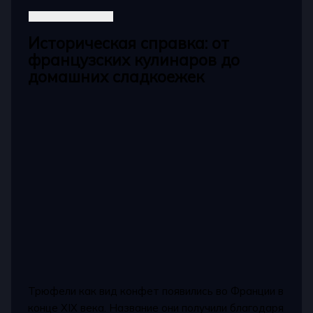
Историческая справка: от
французских кулинаров до
домашних сладкоежек
Трюфели как вид конфет появились во Франции в
конце XIX века. Название они получили благодаря