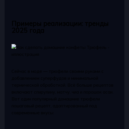
Примеры реализации: тренды
2025 года
Сейчас в моде — трюфели своими руками с
добавлением суперфудов и минимальной
термической обработкой. Всё больше рецептов
включают спирулину, матчу, чиа и порошок асаи.
Вот один популярный домашние трюфели
пошаговый рецепт, адаптированный под
современные вкусы: