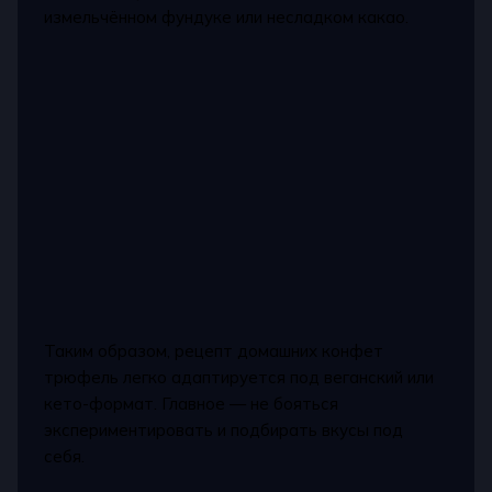
измельчённом фундуке или несладком какао.
Таким образом, рецепт домашних конфет
трюфель легко адаптируется под веганский или
кето-формат. Главное — не бояться
экспериментировать и подбирать вкусы под
себя.