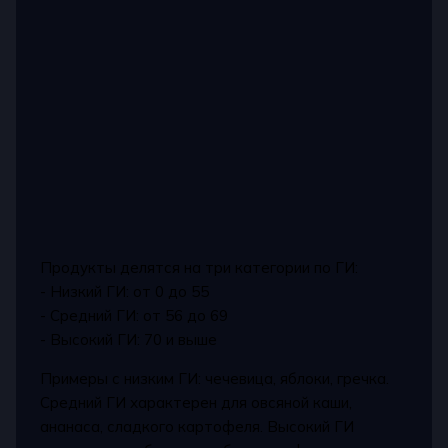
Продукты делятся на три категории по ГИ:
- Низкий ГИ: от 0 до 55
- Средний ГИ: от 56 до 69
- Высокий ГИ: 70 и выше
Примеры с низким ГИ: чечевица, яблоки, гречка.
Средний ГИ характерен для овсяной каши,
ананаса, сладкого картофеля. Высокий ГИ