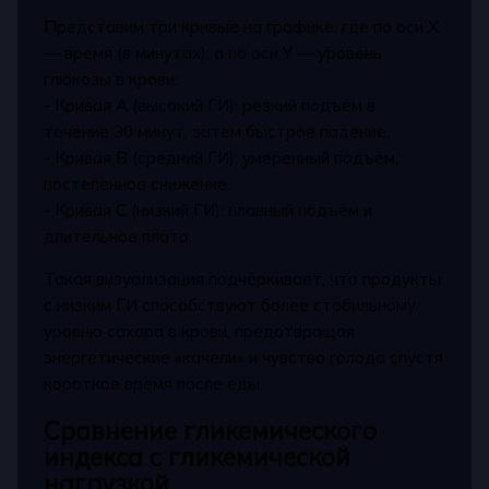
Представим три кривые на графике, где по оси X
— время (в минутах), а по оси Y — уровень
глюкозы в крови:
- Кривая A (высокий ГИ): резкий подъём в
течение 30 минут, затем быстрое падение.
- Кривая B (средний ГИ): умеренный подъём,
постепенное снижение.
- Кривая C (низкий ГИ): плавный подъём и
длительное плато.
Такая визуализация подчёркивает, что продукты
с низким ГИ способствуют более стабильному
уровню сахара в крови, предотвращая
энергетические «качели» и чувство голода спустя
короткое время после еды.
Сравнение гликемического
индекса с гликемической
нагрузкой