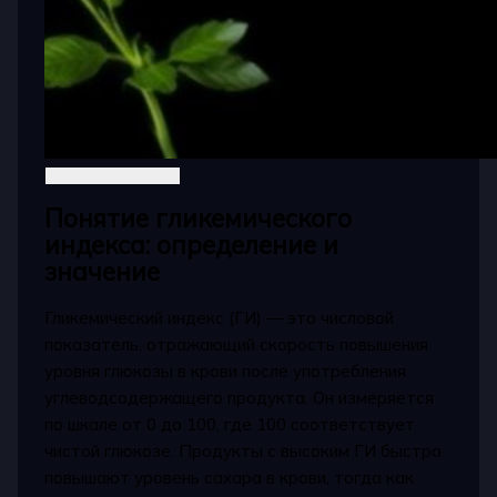
Понятие гликемического
индекса: определение и
значение
Гликемический индекс (ГИ) — это числовой
показатель, отражающий скорость повышения
уровня глюкозы в крови после употребления
углеводсодержащего продукта. Он измеряется
по шкале от 0 до 100, где 100 соответствует
чистой глюкозе. Продукты с высоким ГИ быстро
повышают уровень сахара в крови, тогда как