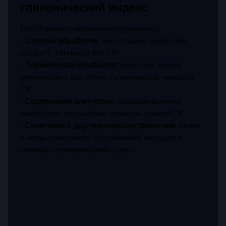
гликемический индекс
На ГИ влияют несколько переменных:
-
Степень обработки
: чем сильнее измельчён
продукт, тем выше его ГИ.
-
Термическая обработка
: варка или жарка
увеличивают доступность крахмалов, повышая
ГИ.
-
Содержание клетчатки
: пищевые волокна
замедляют всасывание глюкозы, снижая ГИ.
-
Сочетание с другими макронутриентами
: белки
и жиры замедляют опорожнение желудка и
снижают гликемический ответ.