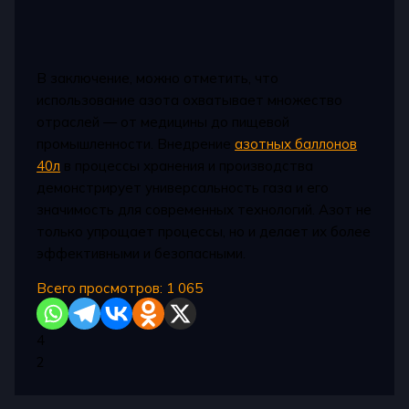
В заключение, можно отметить, что
использование азота охватывает множество
отраслей — от медицины до пищевой
промышленности. Внедрение
азотных баллонов
40л
в процессы хранения и производства
демонстрирует универсальность газа и его
значимость для современных технологий. Азот не
только упрощает процессы, но и делает их более
эффективными и безопасными.
Всего просмотров:
1 065
4
2