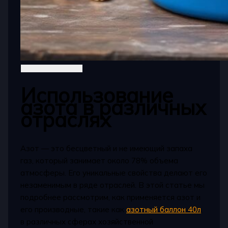
Использование
азота в различных
отраслях
Азот — это бесцветный и не имеющий запаха
газ, который занимает около 78% объема
атмосферы. Его уникальные свойства делают его
незаменимым в ряде отраслей. В этой статье мы
подробнее рассмотрим, как применяется азот и
его производные, такие как
азотный баллон 40л
,
в различных сферах хозяйственной