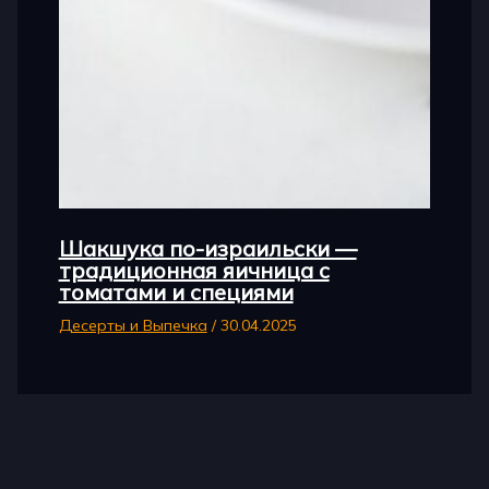
Шакшука по-израильски —
традиционная яичница с
томатами и специями
Десерты и Выпечка
/
30.04.2025